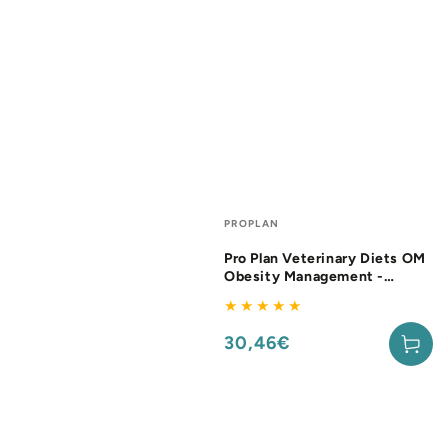
Fournisseur:
PROPLAN
Pro Plan Veterinary Diets OM
Obesity Management -
aliment chien
30,46€
Prix
normal