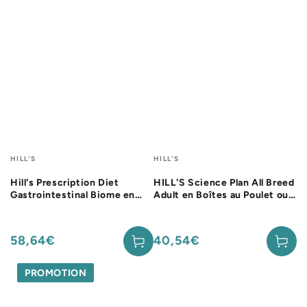
Fournisseur:
Fournisseur:
HILL'S
HILL'S
Hill's Prescription Diet
HILL'S Science Plan All Breed
Gastrointestinal Biome en
Adult en Boîtes au Poulet ou
mijotés au poulet - pâtée
au Boeuf - Pâtée pour chien
chien
58,64€
40,54€
Prix
Prix
normal
normal
PROMOTION