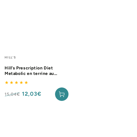
Fournisseur:
HILL'S
Hill's Prescription Diet
Metabolic en terrine au
poulet - pâtée chien
12,03€
15,04€
Prix
Prix
normal
de
vente