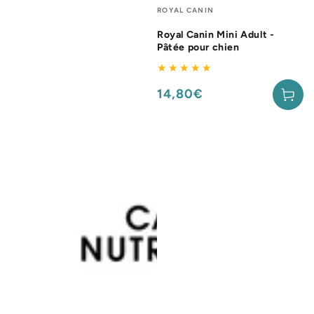
Fournisseur:
ROYAL CANIN
Royal Canin Mini Adult -
Pâtée pour chien
14,80€
Prix
normal