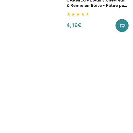
CARNILOVE Adult Chevreuil
& Renne en Boîte - Pâtée pour
chien
4,16€
Prix
normal