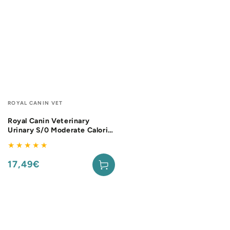
Fournisseur:
ROYAL CANIN VET
Royal Canin Veterinary
Urinary S/0 Moderate Calorie
- aliment chien
17,49€
Prix
normal