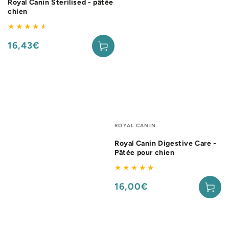
Royal Canin Sterilised - pâtée
chien
16,43€
Prix
normal
Fournisseur:
ROYAL CANIN
Royal Canin Digestive Care -
Pâtée pour chien
16,00€
Prix
normal