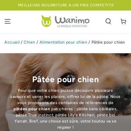
IGNORER LE
MEILLEURE NOURRITURE A UN PRIX COMPETITIF
CONTENU
Panier
Accueil
/
Chien
/
Alimentation pour chien
/
Pâtée pour chien
Pâtée pour chien
Pour que votre chien puisse découvrir plusieurs
saveurs et varier les plaisirs, offrez lui de la pâtée. Nous
vous proposons des centaines de références de
pâtées pour chien
pas chères : pâtée sans céréales,
pâtée True instinct, pâtée Lily's Kitchen, pâtée bio
Yarrah. Bref, une chose est sûre, votre toutou va se
régaler !