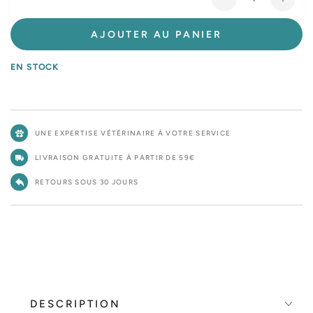
Réduire
Augm
la
la
quantité
quant
AJOUTER AU PANIER
de
de
Royal
Roya
EN STOCK
Canin
Cani
Veterinary
Veter
Dog
Dog
Adult
Adult
UNE EXPERTISE VÉTÉRINAIRE À VOTRE SERVICE
-
-
Pâtée
Pâté
LIVRAISON GRATUITE À PARTIR DE 59€
pour
pour
chien
chien
RETOURS SOUS 30 JOURS
DESCRIPTION