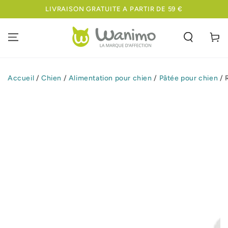
IGNORER LE
LIVRAISON GRATUITE A PARTIR DE 59 €
CONTENU
Panier
Accueil
/
Chien
/
Alimentation pour chien
/
Pâtée pour chien
/
IGNORER LES
INFORMATIONS
SUR LE PRODUIT