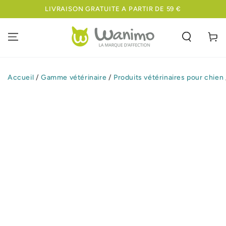
IGNORER LE
LIVRAISON GRATUITE A PARTIR DE 59 €
CONTENU
Panier
Accueil
/
Gamme vétérinaire
/
Produits vétérinaires pour chien
IGNORER LES