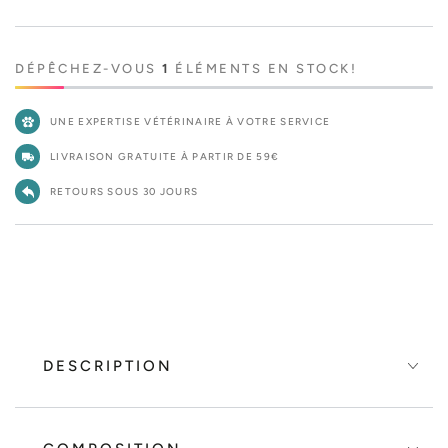
Relax
Rela
Care
Care
-
-
Pâtée
Pâté
DÉPÊCHEZ-VOUS
1
ÉLÉMENTS EN STOCK!
pour
pour
chien
chien
UNE EXPERTISE VÉTÉRINAIRE À VOTRE SERVICE
LIVRAISON GRATUITE À PARTIR DE 59€
RETOURS SOUS 30 JOURS
DESCRIPTION