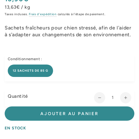
normal
13,63€ / kg
Taxes incluses.
Frais d'expédition
calculés à l'étape de paiement.
Sachets fraîcheurs pour chien stressé, afin de l'aider
à s'adapter aux changements de son environnement.
Conditionnement :
12 SACHETS DE 85 G
Quantité
Réduire
Augm
la
la
quantité
quant
AJOUTER AU PANIER
de
de
Royal
Roya
EN STOCK
Canin
Cani