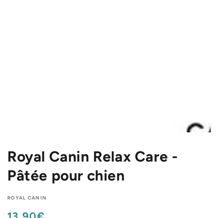
INFORMATIONS
SUR LE PRODUIT
Royal Canin Relax Care -
Pâtée pour chien
ROYAL CANIN
13,90€
Prix