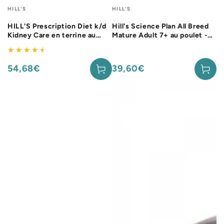
Fournisseur:
Fournisseur:
HILL'S
HILL'S
HILL'S Prescription Diet k/d
Hill's Science Plan All Breed
Kidney Care en terrine au
Mature Adult 7+ au poulet -
poulet - Pâtée pour chien
patée chien
54,68€
39,60€
Prix
Prix
normal
normal