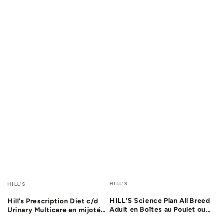
Fournisseur:
Fournisseur:
HILL'S
HILL'S
HILL'S Science Plan All Breed
Hill's Prescription Diet c/d
Adult en Boîtes au Poulet ou
Urinary Multicare en mijotés
au Boeuf - Pâtée pour chien
au poulet - pâtée chien