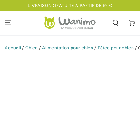
IGNORER LE
LIVRAISON GRATUITE A PARTIR DE 59 €
CONTENU
Panier
Accueil
/
Chien
/
Alimentation pour chien
/
Pâtée pour chien
/
IGNORER LES
INFORMATIONS
SUR LE PRODUIT