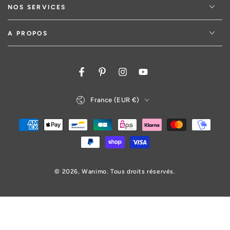
NOS SERVICES
A PROPOS
Facebook
Pinterest
Instagram
YouTube
Pays/région
France (EUR €)
Modes
de
paiement
© 2026,
Wanimo
. Tous droits réservés.
3,94€
Prix
ÉPUISÉ
normal