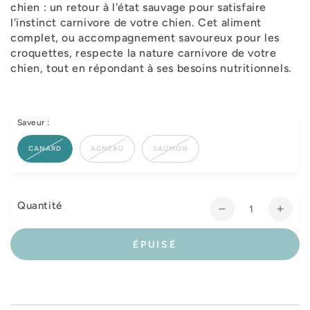
chien : un retour à l'état sauvage pour satisfaire
l'instinct carnivore de votre chien. Cet aliment
complet, ou accompagnement savoureux pour les
croquettes, respecte la nature carnivore de votre
chien, tout en répondant à ses besoins nutritionnels.
Saveur :
CANARD
AGNEAU
SAUMON
Quantité
Réduire
Augm
la
la
quantité
quant
ÉPUISÉ
de
de
Carnilove
Carni
Wild
Wild
Meat
Meat