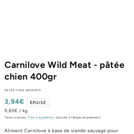
Carnilove Wild Meat - pâtée
chien 400gr
SELECTION WANIMO
3,94€
Prix
ÉPUISÉ
normal
9,85€ / kg
Taxes incluses.
Frais d'expédition
calculés à l'étape de paiement.
Aliment Carnilove à base de viande sauvage pour