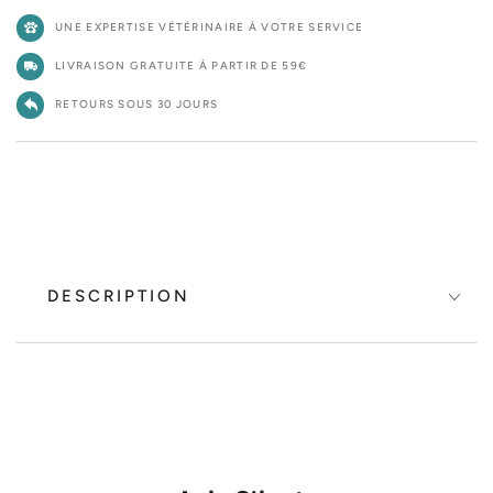
-
-
UNE EXPERTISE VÉTÉRINAIRE À VOTRE SERVICE
pâtée
pâté
chien
chien
LIVRAISON GRATUITE À PARTIR DE 59€
400gr
400g
RETOURS SOUS 30 JOURS
DESCRIPTION