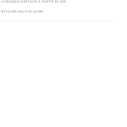
n
en
LIVRAISON GRATUITE À PARTIR DE 59€
auce
sauce
RETOURS SOUS 30 JOURS
-
âtée
pâtée
hiot
chiot