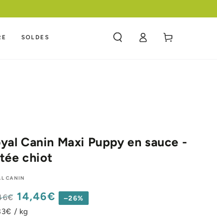
MEILLEURE NOURRITURE A UN PRIX COMPETITIF
Panier
RE
SOLDES
Connexion
yal Canin Maxi Puppy en sauce -
tée chiot
L CANIN
14,46€
46€
–26%
x
Prix
33€ / kg