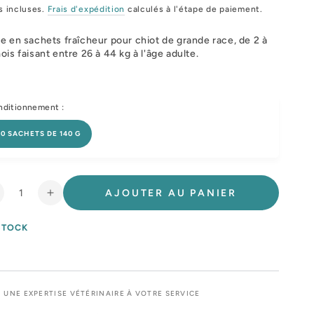
mal
de
s incluses.
Frais d'expédition
calculés à l'étape de paiement.
vente
e en sachets fraîcheur pour chiot de grande race, de 2 à
ois faisant entre 26 à 44 kg à l'âge adulte.
ditionnement :
10 SACHETS DE 140 G
AJOUTER AU PANIER
éduire
Augmenter
a
la
uantité
quantité
STOCK
e
de
oyal
Royal
anin
Canin
axi
Maxi
UNE EXPERTISE VÉTÉRINAIRE À VOTRE SERVICE
uppy
Puppy