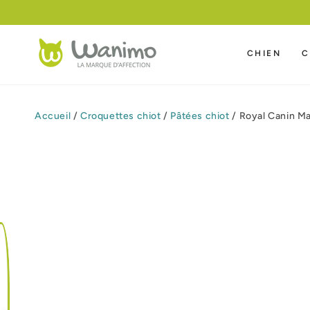
IGNORER LE
 DE 59 €
CONTENU
CHIEN
C
Accueil
/
Croquettes chiot
/
Pâtées chiot
/
Royal Canin Ma