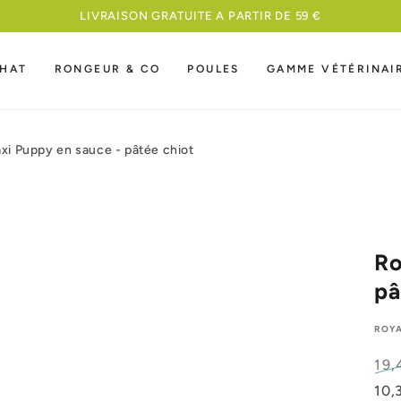
HAT
RONGEUR & CO
POULES
GAMME VÉTÉRINAI
xi Puppy en sauce - pâtée chiot
Ro
pâ
ROYA
19,
Pri
10,