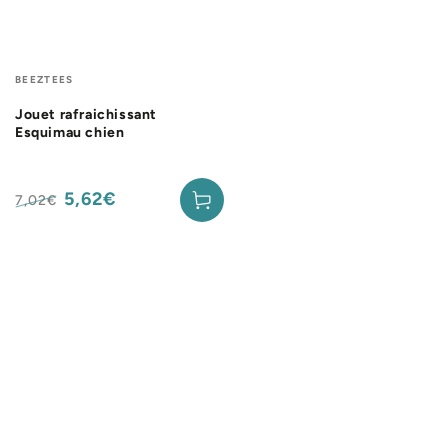
Fournisseur:
BEEZTEES
Jouet rafraichissant
Esquimau chien
5,62€
7,02€
Prix
Prix
normal
de
vente