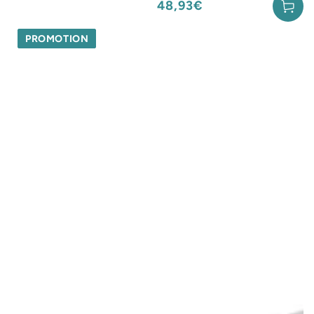
48,93€
Prix
normal
PROMOTION