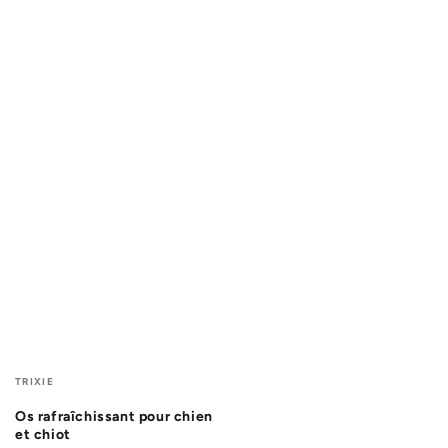
Fournisseur:
TRIXIE
Os rafraîchissant pour chien
et chiot