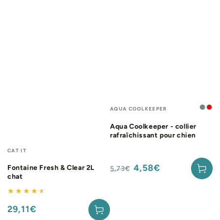
Fournisseur:
AQUA COOLKEEPER
Gris
Ro
Aqua Coolkeeper - collier
rafraîchissant pour chien
Fournisseur:
CAT IT
4,58€
Fontaine Fresh & Clear 2L
5,73€
chat
Prix
Prix
normal
de
vente
29,11€
Prix
normal