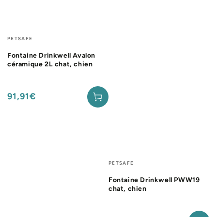
Fournisseur:
PETSAFE
Fontaine Drinkwell Avalon
céramique 2L chat, chien
91,91€
Prix
normal
Fournisseur:
PETSAFE
Fontaine Drinkwell PWW19
chat, chien