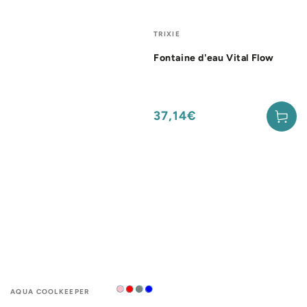
Fournisseur:
TRIXIE
Fontaine d'eau Vital Flow
37,14€
Prix
normal
Fournisseur:
AQUA COOLKEEPER
Rose
Rouge
Gris
Bleu