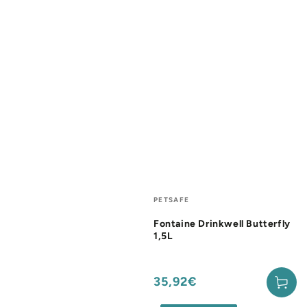
Fournisseur:
PETSAFE
Fontaine Drinkwell Butterfly
1,5L
35,92€
Prix
normal