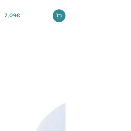
7,09€
Prix
normal