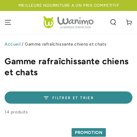
IGNORER LE
MEILLEURE NOURRITURE A UN PRIX COMPETITIF
CONTENU
Panier
Accueil
/
Gamme rafraîchissante chiens et chats
Gamme rafraîchissante chiens
et chats
FILTRER ET TRIER
14 produits
PROMOTION