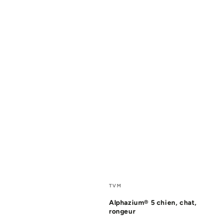
Fournisseur:
TVM
Alphazium® 5 chien, chat,
rongeur