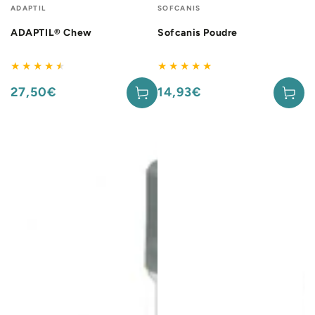
Fournisseur:
Fournisseur:
ADAPTIL
SOFCANIS
ADAPTIL® Chew
Sofcanis Poudre
27,50€
14,93€
Prix
Prix
normal
normal