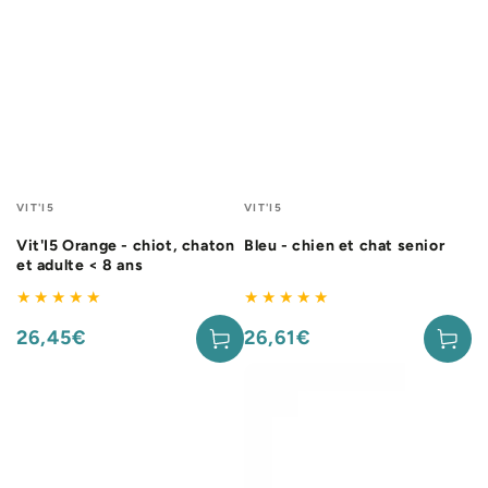
Fournisseur:
Fournisseur:
VIT'I5
VIT'I5
Vit'I5 Orange - chiot, chaton
Bleu - chien et chat senior
et adulte < 8 ans
26,45€
26,61€
Prix
Prix
normal
normal