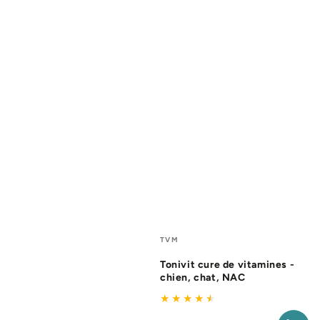
Fournisseur:
TVM
Tonivit cure de vitamines -
chien, chat, NAC