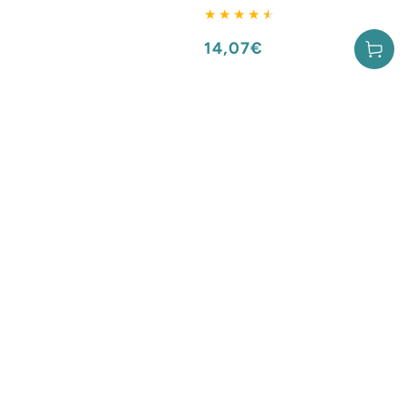
14,07€
Prix
normal