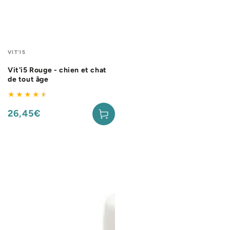
Fournisseur:
VIT'I5
Vit'i5 Rouge - chien et chat
de tout âge
26,45€
Prix
normal