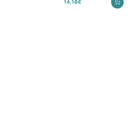
14,18€
Prix
normal