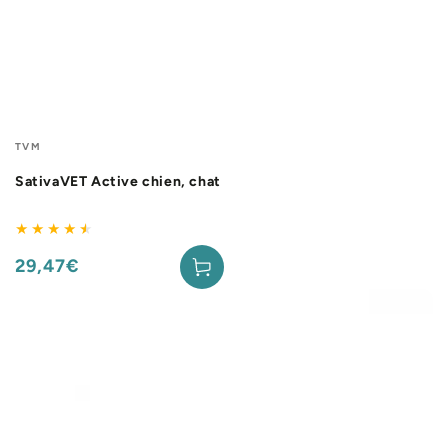
Fournisseur:
TVM
SativaVET Active chien, chat
29,47€
Prix
normal