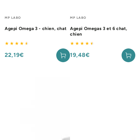
Fournisseur:
Fournisseur:
MP LABO
MP LABO
Agepi Omega 3 - chien, chat
Agepi Omegas 3 et 6 chat,
chien
22,19€
19,48€
Prix
Prix
normal
normal