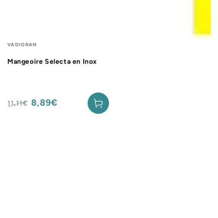
Fournisseur:
VADIGRAN
Mangeoire Selecta en Inox
8,89€
11,11€
Prix
Prix
normal
de
vente