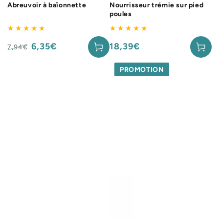
Abreuvoir à baïonnette
Nourrisseur trémie sur pied
poules
6,35€
18,39€
Prix
7,94€
normal
Prix
Prix
normal
de
PROMOTION
vente