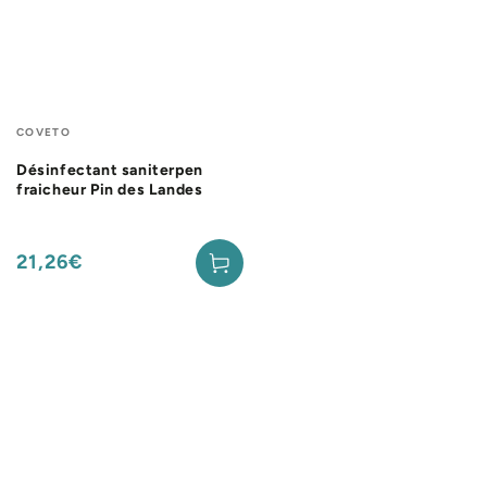
Fournisseur:
COVETO
Désinfectant saniterpen
fraicheur Pin des Landes
21,26€
Prix
normal