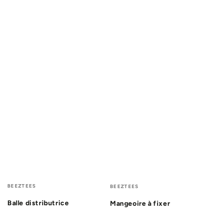
Fournisseur:
Fournisseur:
BEEZTEES
BEEZTEES
Balle distributrice
Mangeoire à fixer