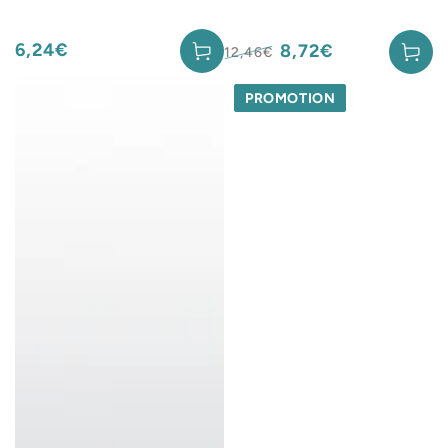
6,24€
8,72€
Prix
12,46€
normal
Prix
Prix
normal
de
PROMOTION
vente