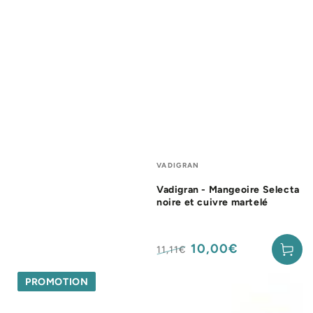
Fournisseur:
VADIGRAN
Vadigran - Mangeoire Selecta
noire et cuivre martelé
10,00€
11,11€
Prix
Prix
normal
de
PROMOTION
vente