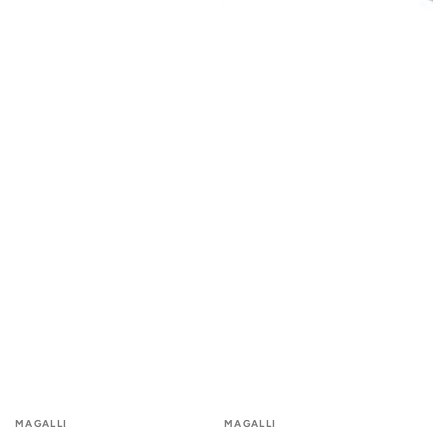
Fournisseur:
Fournisseur:
MAGALLI
MAGALLI