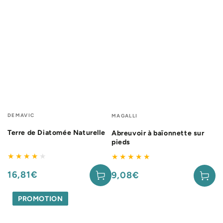
Fournisseur:
Fournisseur:
DEMAVIC
MAGALLI
Terre de Diatomée Naturelle
Abreuvoir à baïonnette sur
pieds
16,81€
9,08€
Prix
Prix
normal
normal
PROMOTION