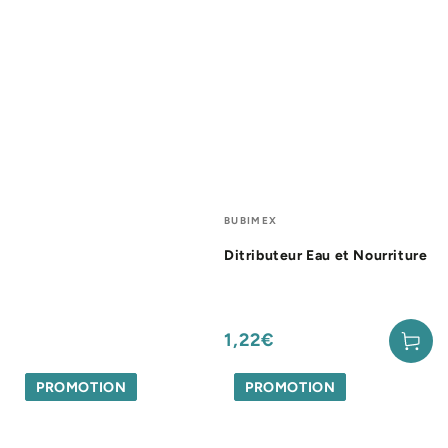
Fournisseur:
BUBIMEX
Ditributeur Eau et Nourriture
1,22€
Prix
normal
PROMOTION
PROMOTION