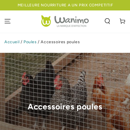
IGNORER LE
URRITURE A UN PRIX COMPETITIF
BIENVENUE SU
CONTENU
Panier
Accueil
/
Poules
/
Accessoires poules
Accessoires poules