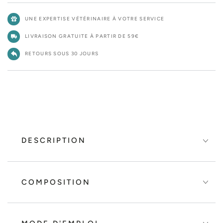
Bio
Bio
Organic
Orga
UNE EXPERTISE VÉTÉRINAIRE À VOTRE SERVICE
Single
Singl
Protein
Prote
LIVRAISON GRATUITE À PARTIR DE 59€
-
-
pâtée
pâté
RETOURS SOUS 30 JOURS
chien
chien
DESCRIPTION
COMPOSITION