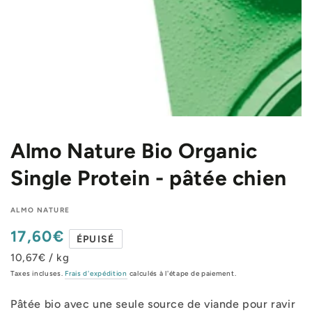
Almo Nature Bio Organic
Single Protein - pâtée chien
ALMO NATURE
17,60€
Prix
ÉPUISÉ
normal
10,67€ / kg
Taxes incluses.
Frais d'expédition
calculés à l'étape de paiement.
Pâtée bio avec une seule source de viande pour ravir