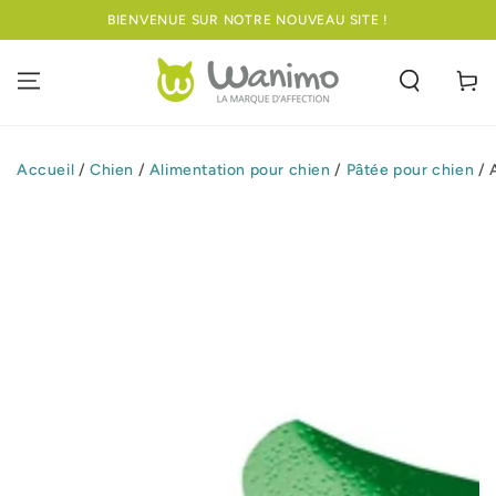
IGNORER LE
BIENVENUE SUR NOTRE NOUVEAU SITE !
CONTENU
Panier
Accueil
/
Chien
/
Alimentation pour chien
/
Pâtée pour chien
/
IGNORER LES
INFORMATIONS
SUR LE PRODUIT