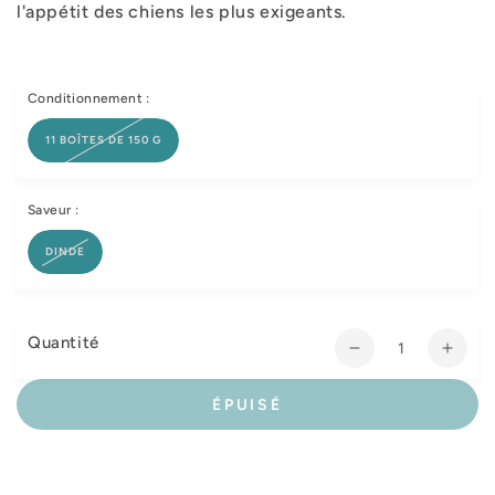
l'appétit des chiens les plus exigeants.
Conditionnement :
11 BOÎTES DE 150 G
Saveur :
DINDE
Quantité
Réduire
Augm
la
la
quantité
quant
ÉPUISÉ
de
de
Almo
Almo
Nature
Natu