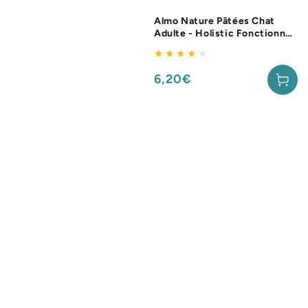
Almo Nature Pâtées Chat
Adulte - Holistic Fonctionnel
Sterilised - 6 x 70 g
6,20€
Prix
normal