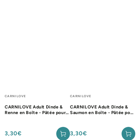
Fournisseur:
Fournisseur:
CARNILOVE
CARNILOVE
CARNILOVE Adult Dinde &
CARNILOVE Adult Dinde &
Renne en Boîte - Pâtée pour
Saumon en Boîte - Pâtée pour
chat
chat
3,30€
3,30€
Prix
Prix
normal
normal