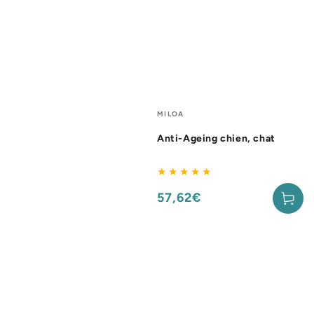
Fournisseur:
MILOA
Anti-Ageing chien, chat
57,62€
Prix
normal