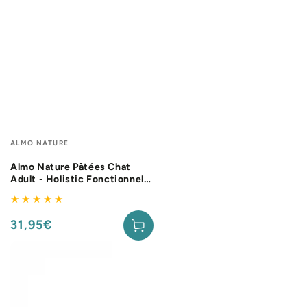
Fournisseur:
ALMO NATURE
Almo Nature Pâtées Chat
Adult - Holistic Fonctionnel
Urinary Help - 30 x 70 g
31,95€
Prix
normal