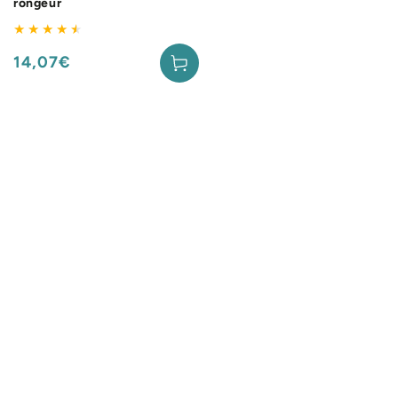
rongeur
14,07€
Prix
normal