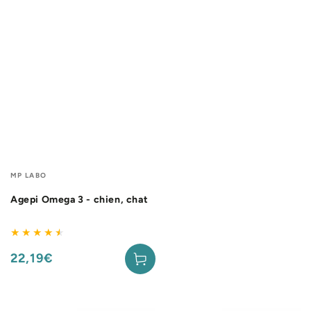
Fournisseur:
MP LABO
Agepi Omega 3 - chien, chat
22,19€
Prix
normal