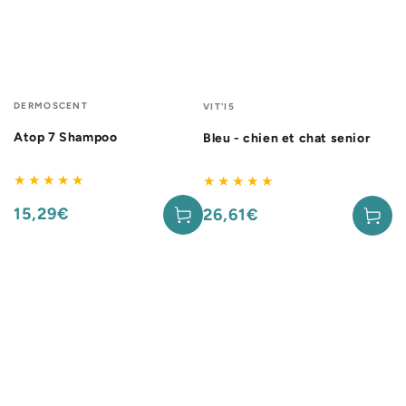
Fournisseur:
Fournisseur:
DERMOSCENT
VIT'I5
Atop 7 Shampoo
Bleu - chien et chat senior
15,29€
26,61€
Prix
Prix
normal
normal