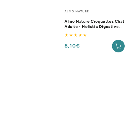
Fournisseur:
ALMO NATURE
Almo Nature Croquettes Chat
Adulte - Holistic Digestive
Help
8,10€
Prix
normal