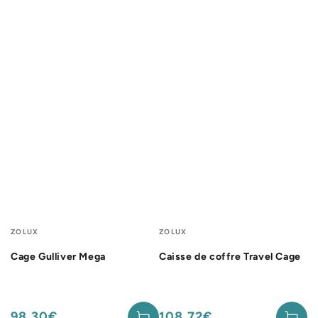
Fournisseur:
Fournisseur:
ZOLUX
ZOLUX
Cage Gulliver Mega
Caisse de coffre Travel Cage
98,30€
108,72€
Prix
Prix