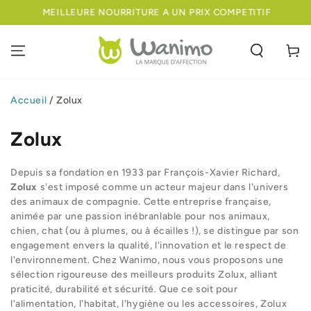
IGNORER LE
PRIX COMPETITIF
BIENVENUE SUR NOTRE NOUVEAU
CONTENU
Panier
Accueil
/
Zolux
Zolux
Depuis sa fondation en 1933 par François-Xavier Richard,
Zolux
s'est imposé comme un acteur majeur dans l'univers
des animaux de compagnie. Cette entreprise française,
animée par une passion inébranlable pour nos animaux,
chien, chat (ou à plumes, ou à écailles !), se distingue par son
engagement envers la qualité, l'innovation et le respect de
l'environnement. Chez Wanimo, nous vous proposons une
sélection rigoureuse des meilleurs produits Zolux, alliant
praticité, durabilité et sécurité. Que ce soit pour
l'alimentation, l'habitat, l'hygiène ou les accessoires, Zolux