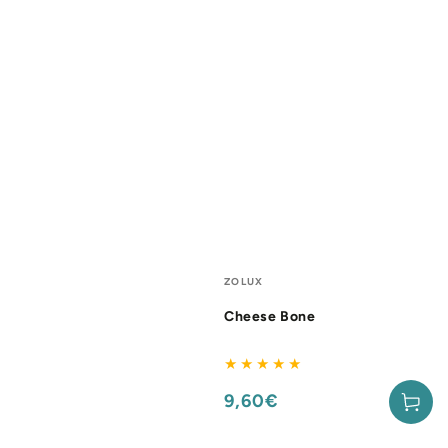
Fournisseur:
ZOLUX
Cheese Bone
9,60€
Prix
normal