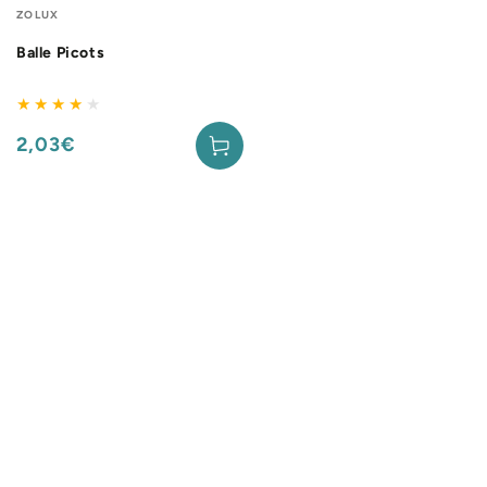
Fournisseur:
ZOLUX
Balle Picots
2,03€
Prix
normal