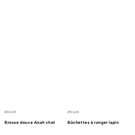
Fournisseur:
Fournisseur:
ZOLUX
ZOLUX
Brosse douce Anah chat
Bûchettes à ronger lapin