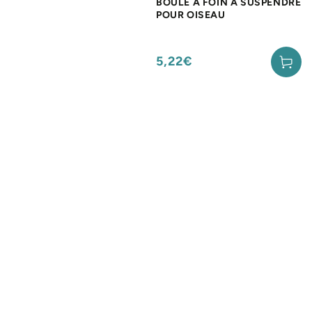
BOULE A FOIN A SUSPENDRE
POUR OISEAU
5,22€
Prix
normal