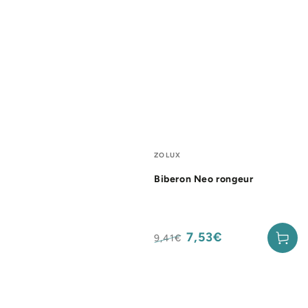
Fournisseur:
ZOLUX
Biberon Neo rongeur
7,53€
9,41€
Prix
Prix
normal
de
vente