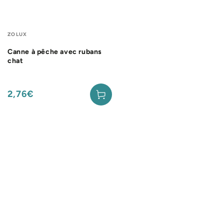
Fournisseur:
ZOLUX
Canne à pêche avec rubans
chat
2,76€
Prix
normal