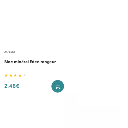
Fournisseur:
ZOLUX
Bloc minéral Eden rongeur
2,48€
Prix
normal