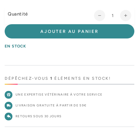
Quantité
Réduire
Augm
la
la
quantité
quant
AJOUTER AU PANIER
de
de
Brosse
Bros
EN STOCK
douce
douc
Anah
Anah
chat
chat
DÉPÊCHEZ-VOUS
1
ÉLÉMENTS EN STOCK!
UNE EXPERTISE VÉTÉRINAIRE À VOTRE SERVICE
LIVRAISON GRATUITE À PARTIR DE 59€
RETOURS SOUS 30 JOURS