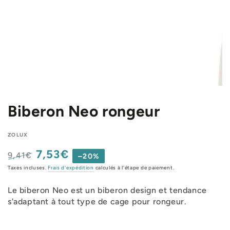
Biberon Neo rongeur
ZOLUX
7,53€
9,41€
–20%
Prix
Prix
Taxes incluses.
Frais d'expédition
calculés à l'étape de paiement.
normal
de
vente
Le biberon Neo est un biberon design et tendance
s'adaptant à tout type de cage pour rongeur.