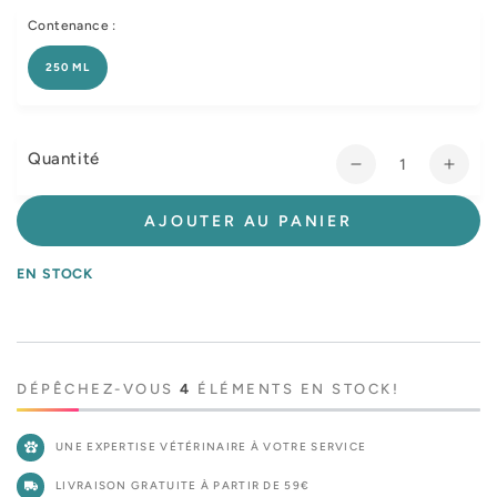
Contenance :
250 ML
Quantité
Réduire
Augm
la
la
quantité
quant
AJOUTER AU PANIER
de
de
Biberon
Biber
EN STOCK
Neo
Neo
rongeur
ronge
DÉPÊCHEZ-VOUS
4
ÉLÉMENTS EN STOCK!
UNE EXPERTISE VÉTÉRINAIRE À VOTRE SERVICE
LIVRAISON GRATUITE À PARTIR DE 59€