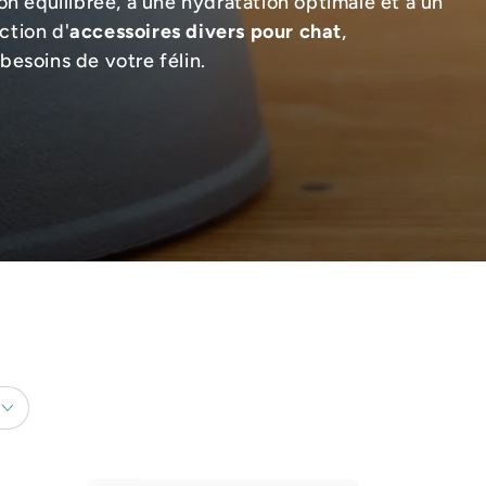
on équilibrée, à une hydratation optimale et à un
ction d'
accessoires divers pour chat
,
esoins de votre félin.