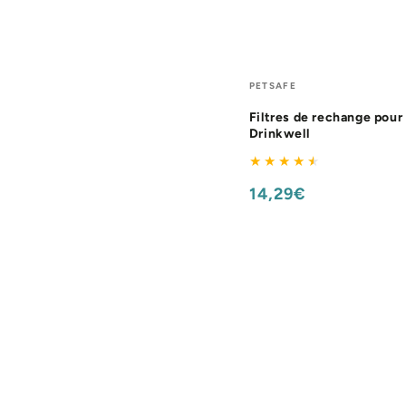
Filtres
Fournisseur:
PETSAFE
de
Filtres de rechange pour
rechange
Drinkwell
pour
fontaines
14,29€
Prix
Drinkwell
normal