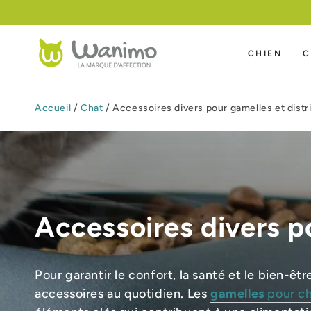
IGNORER LE
CONTENU
CHIEN
C
Accueil
/
Chat
/
Accessoires divers pour gamelles et distr
Accessoires divers p
Pour garantir le confort, la santé et le bien-être
accessoires au quotidien. Les
gamelles
pour c