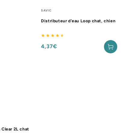
Distributeur
Fournisseur:
SAVIC
d'eau
Distributeur d'eau Loop chat, chien
Loop
chat,
chien
4,37€
Prix
normal
 Clear 2L chat