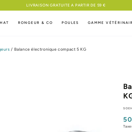
HAT
RONGEUR & CO
POULES
GAMME VÉTÉRINAI
geurs
/
Balance électronique compact 5 KG
Ba
K
SOE
50
Pri
nor
Taxe