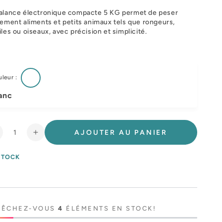
alance électronique compacte 5 KG permet de peser
lement aliments et petits animaux tels que rongeurs,
iles ou oiseaux, avec précision et simplicité.
leur :
anc
AJOUTER AU PANIER
éduire
Augmenter
a
la
uantité
quantité
STOCK
e
de
alance
Balance
lectronique
électronique
ompact
compact
5
PÊCHEZ-VOUS
4
ÉLÉMENTS EN STOCK!
G
KG