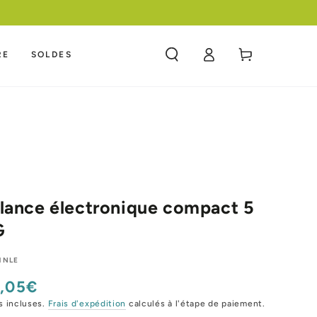
MEILLEURE NOURRITURE A UN 
Panier
RE
SOLDES
Connexion
lance électronique compact 5
G
HNLE
,05€
x
mal
s incluses.
Frais d'expédition
calculés à l'étape de paiement.