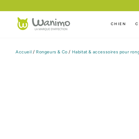
IGNORER LE
GRATUITE A PARTIR DE 59 €
CONTENU
CHIEN
C
Accueil
/
Rongeurs & Co
/
Habitat & accessoires pour ron