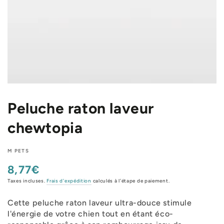
Peluche raton laveur
chewtopia
M PETS
8,77€
Prix
normal
Taxes incluses.
Frais d'expédition
calculés à l'étape de paiement.
Cette peluche raton laveur ultra-douce stimule
l'énergie de votre chien tout en étant éco-