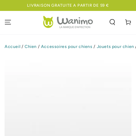
IGNORER LE
LIVRAISON GRATUITE A PARTIR DE 59 €
CONTENU
Panier
Accueil
/
Chien
/
Accessoires pour chiens
/
Jouets pour chien
IGNORER LES
INFORMATIONS
SUR LE PRODUIT