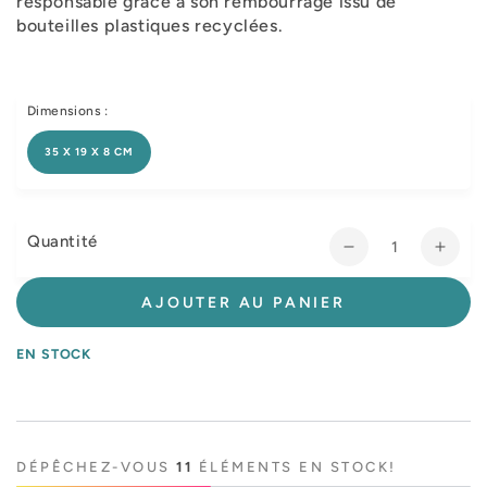
responsable grâce à son rembourrage issu de
bouteilles plastiques recyclées.
Dimensions :
35 X 19 X 8 CM
Quantité
Réduire
Augm
la
la
quantité
quant
AJOUTER AU PANIER
de
de
Peluche
Pelu
EN STOCK
raton
raton
laveur
laveu
chewtopia
chew
DÉPÊCHEZ-VOUS
11
ÉLÉMENTS EN STOCK!