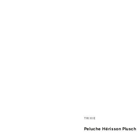
Peluche
Fournisseur:
TRIXIE
Hérisson
Peluche Hérisson Plusch
Plusch