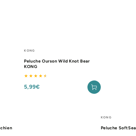
Peluche
Fournisseur:
KONG
Ourson
Peluche Ourson Wild Knot Bear
Wild
KONG
Knot
Bear
5,99€
Prix
KONG
normal
Peluche
Fournisseur:
KONG
SoftSeas
 chien
Peluche SoftSe
KONG