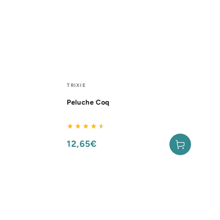
Peluche
Fournisseur:
TRIXIE
Coq
Peluche Coq
12,65€
Prix
normal