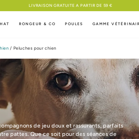
MEILLEURE NOURRITURE A UN PRIX COMPETITI
HAT
RONGEUR & CO
POULES
GAMME VÉTÉRINAI
hien
/
Peluches pour chien
ompagnons de jeu doux et rassurants, parfaits
atre pattes. Que ce soit pour des séances de