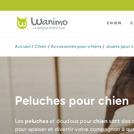
IGNORER LE
CONTENU
CHIEN
C
Accueil
/
Chien
/
Accessoires pour chiens
/
Jouets pour c
Peluches pour chien
Les
peluches
et doudous pour
chien
sont des c
pour apaiser et divertir votre compagnon à qu