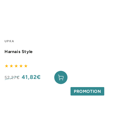
Fournisseur:
UPKA
Harnais Style
41,82€
52,27€
Prix
Prix
normal
de
PROMOTION
vente