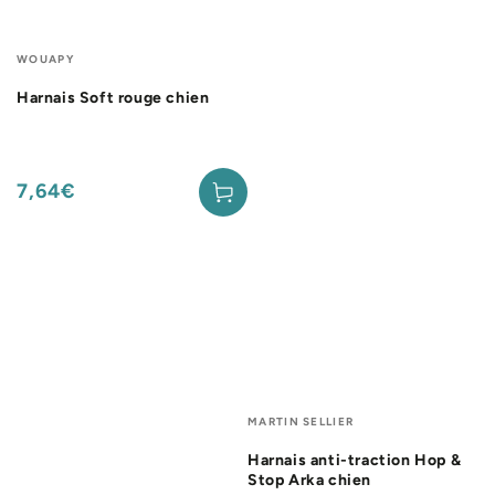
Fournisseur:
WOUAPY
Harnais Soft rouge chien
7,64€
Prix
normal
Fournisseur:
MARTIN SELLIER
Harnais anti-traction Hop &
Stop Arka chien