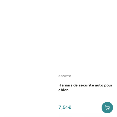
Fournisseur:
COVETO
Harnais de securité auto pour
chien
7,51€
Prix
normal