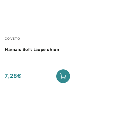
Fournisseur:
COVETO
Harnais Soft taupe chien
7,28€
Prix
normal