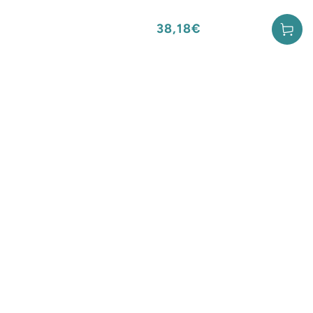
38,18€
Prix
normal