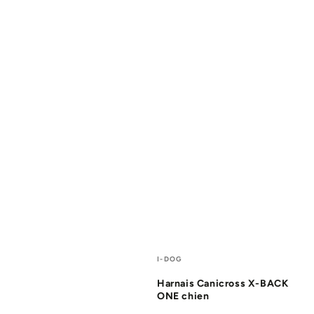
Fournisseur:
I-DOG
Harnais Canicross X-BACK
ONE chien