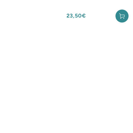
23,50€
Prix
normal