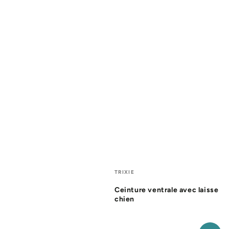
Fournisseur:
TRIXIE
Ceinture ventrale avec laisse
chien