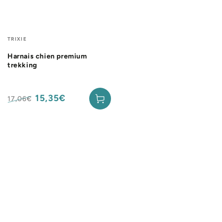
Fournisseur:
TRIXIE
Harnais chien premium
trekking
15,35€
17,06€
Prix
Prix
normal
de
vente