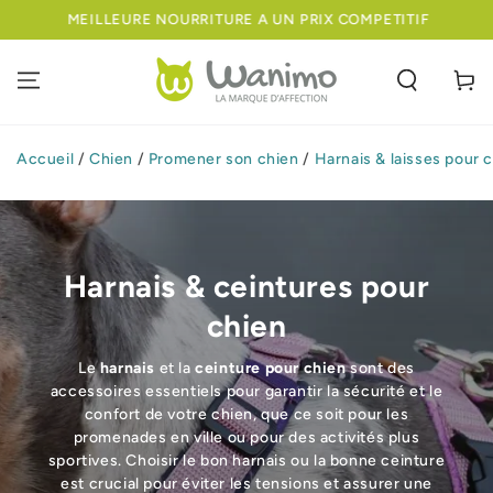
IGNORER LE
MEILLEURE NOURRITURE A UN PRIX COMPETITIF
CONTENU
Panier
Accueil
/
Chien
/
Promener son chien
/
Harnais & laisses pour 
Harnais & ceintures pour
chien
Le
harnais
et la
ceinture pour chien
sont des
accessoires essentiels pour garantir la sécurité et le
confort de votre chien, que ce soit pour les
promenades en ville ou pour des activités plus
sportives. Choisir le bon harnais ou la bonne ceinture
est crucial pour éviter les tensions et assurer une