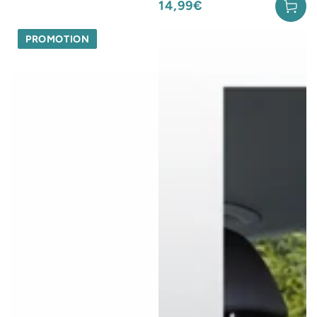
14,99€
Prix
normal
PROMOTION