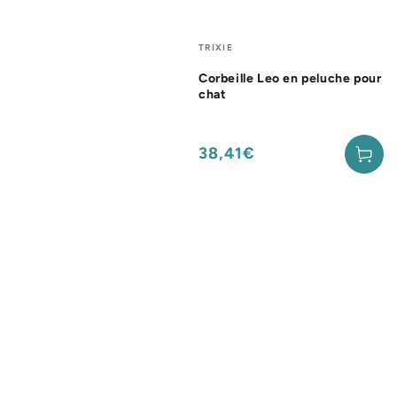
Fournisseur:
TRIXIE
Corbeille Leo en peluche pour
chat
38,41€
Prix
normal