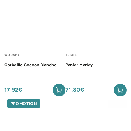
Fournisseur:
Fournisseur:
WOUAPY
TRIXIE
Corbeille Cocoon Blanche
Panier Marley
17,92€
71,80€
Prix
Prix
normal
normal
PROMOTION