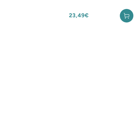
23,49€
Prix
normal