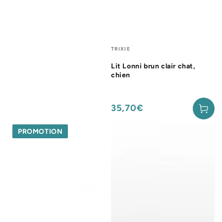
Fournisseur:
TRIXIE
Lit Lonni brun clair chat,
chien
35,70€
Prix
normal
PROMOTION