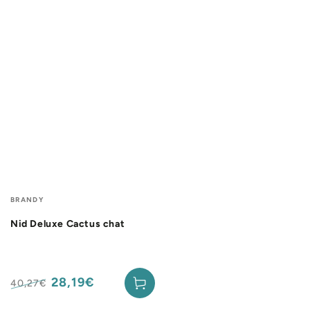
Fournisseur:
BRANDY
Nid Deluxe Cactus chat
28,19€
40,27€
Prix
Prix
normal
de