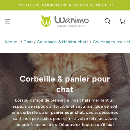
IGNORER LE
MEILLEURE NOURRITURE A UN PRIX COMPETITIF
CONTENU
Panier
Accueil
/
Chat
/
Couchage & Habitat chats
/
Couchages pour c
Corbeille & panier pour
chat
Lorsqu'il s'agit de bien-être, nos chats méritent un
espace de repos confortable et sécurisé. Que ce soit
une
corbeille
ou un
panier pour chat
, ces accessoires
sont indispensables pour offrir à votre félin un cocon
adapté à ses besoins. Découvrez tout ce qu'il faut