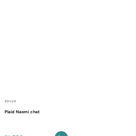
Fournisseur:
ZOLUX
Plaid Naomi chat