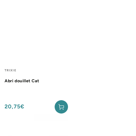
Fournisseur:
TRIXIE
Abri douillet Cat
20,75€
Prix
normal