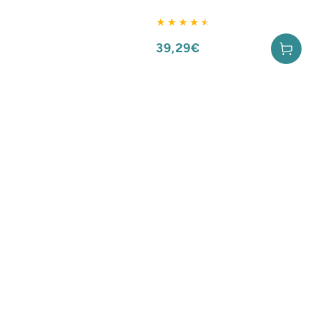
39,29€
Prix
normal