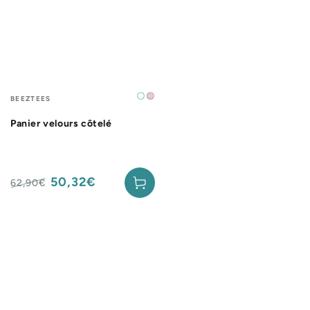
Fournisseur:
BEEZTEES
Crème
Rose
Panier velours côtelé
50,32€
62,90€
Prix
Prix
normal
de
vente