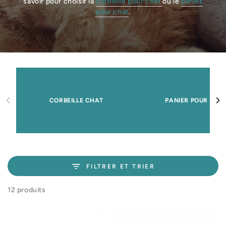
savoir pour choisir la
corbeille pour chat
ou le
panier
pour chat
.
CORBEILLE CHAT
PANIER POUR CHA
FILTRER ET TRIER
12 produits