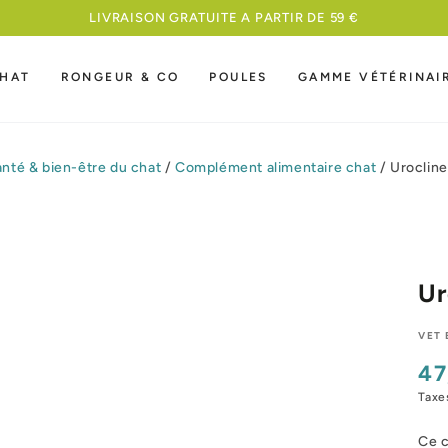
MEILLEURE NOURRITURE A UN PRIX
HAT
RONGEUR & CO
POULES
GAMME VÉTÉRINAI
nté & bien-être du chat
/
Complément alimentaire chat
/
Uroclin
Ur
VET 
47
Pri
nor
Taxe
Ce c