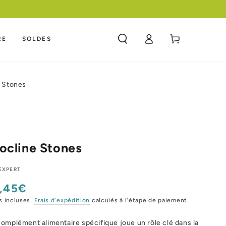
 COMPETITIF
Panier
RE
SOLDES
Connexion
e Stones
ocline Stones
EXPERT
,45€
x
mal
s incluses.
Frais d'expédition
calculés à l'étape de paiement.
omplément alimentaire spécifique joue un rôle clé dans la