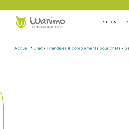
IGNORER LE
CONTENU
CHIEN
C
Accueil
/
Chat
/
Friandises & compléments pour chats
/
Sa