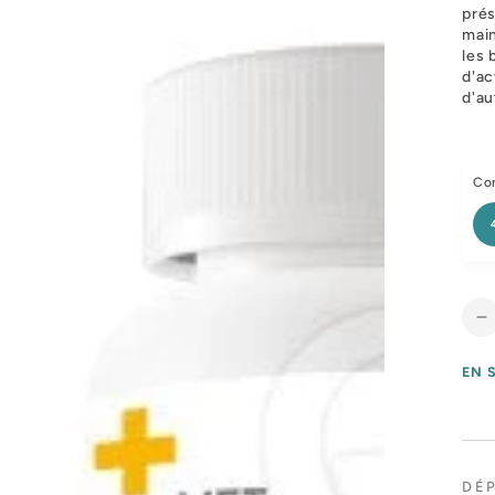
prés
main
les 
d'ac
d'au
Con
R
l
q
EN 
d
U
S
DÉ