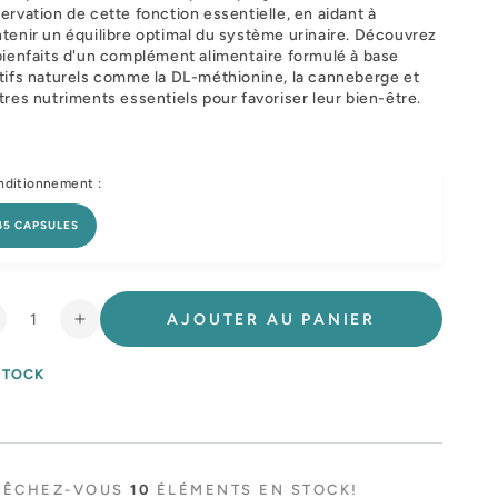
ervation de cette fonction essentielle, en aidant à
tenir un équilibre optimal du système urinaire. Découvrez
bienfaits d'un complément alimentaire formulé à base
tifs naturels comme la DL-méthionine, la canneberge et
tres nutriments essentiels pour favoriser leur bien-être.
ditionnement :
45 CAPSULES
AJOUTER AU PANIER
éduire
Augmenter
a
la
uantité
quantité
STOCK
e
de
rocline
Urocline
tones
Stones
PÊCHEZ-VOUS
10
ÉLÉMENTS EN STOCK!