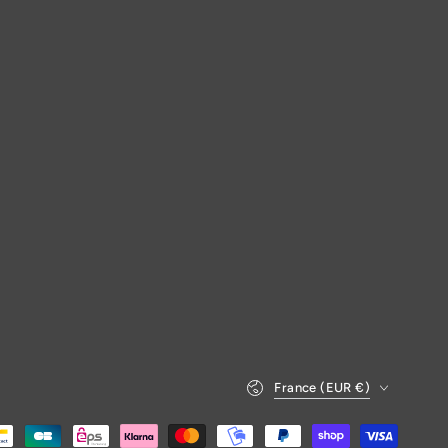
Pays/région
France (EUR €)