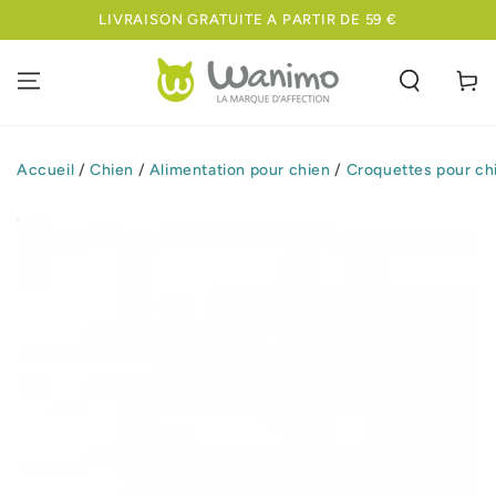
IGNORER LE
LIVRAISON GRATUITE A PARTIR DE 59 €
CONTENU
Panier
Accueil
/
Chien
/
Alimentation pour chien
/
Croquettes pour ch
IGNORER LES
INFORMATIONS
SUR LE PRODUIT