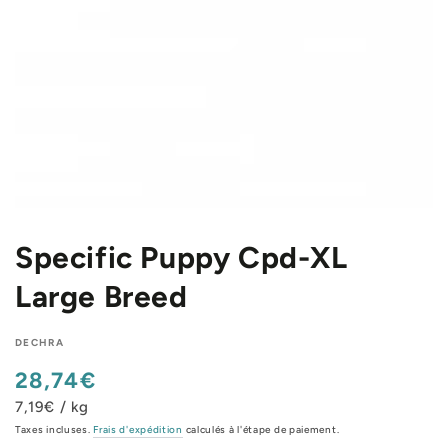
Specific Puppy Cpd-XL
Large Breed
DECHRA
28,74€
Prix
normal
7,19€ / kg
Taxes incluses.
Frais d'expédition
calculés à l'étape de paiement.