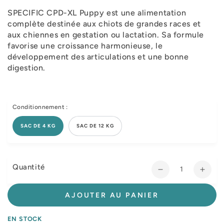
SPECIFIC CPD-XL Puppy est une alimentation
complète destinée aux chiots de grandes races et
aux chiennes en gestation ou lactation. Sa formule
favorise une croissance harmonieuse, le
développement des articulations et une bonne
digestion.
Conditionnement :
SAC DE 4 KG
SAC DE 12 KG
Quantité
Réduire
Augm
la
la
quantité
quant
AJOUTER AU PANIER
de
de
Specific
Speci
EN STOCK