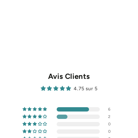
Avis Clients
4.75 sur 5
6
2
0
0