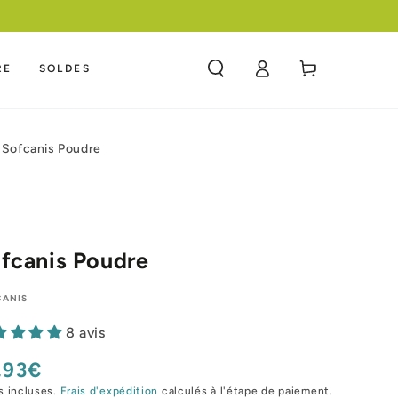
Connexion
Panier
RE
SOLDES
Sofcanis Poudre
fcanis Poudre
CANIS
8 avis
,93€
x
mal
s incluses.
Frais d'expédition
calculés à l'étape de paiement.