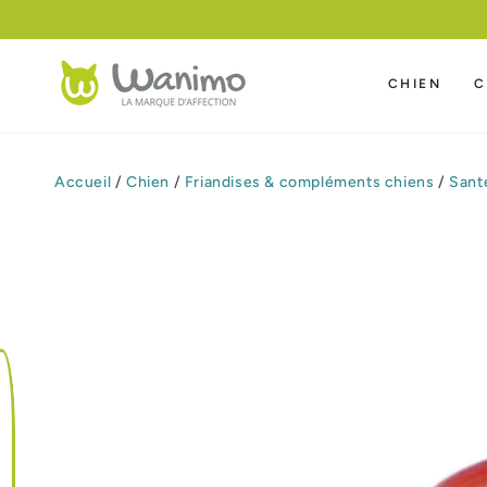
IGNORER LE
CONTENU
CHIEN
C
Accueil
/
Chien
/
Friandises & compléments chiens
/
Sant