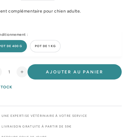
ent complémentaire pour chien adulte.
ditionnement :
POT DE 400 G
POT DE 1 KG
AJOUTER AU PANIER
éduire
Augmenter
a
la
uantité
quantité
STOCK
e
de
ofcanis
Sofcanis
oudre
Poudre
UNE EXPERTISE VÉTÉRINAIRE À VOTRE SERVICE
LIVRAISON GRATUITE À PARTIR DE 59€