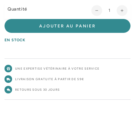
Quantité
Réduire
Augm
la
la
quantité
quant
AJOUTER AU PANIER
de
de
Selective
Selec
EN STOCK
Naturals
Natur
Berry
Berry
Loops
Loop
UNE EXPERTISE VÉTÉRINAIRE À VOTRE SERVICE
LIVRAISON GRATUITE À PARTIR DE 59€
RETOURS SOUS 30 JOURS