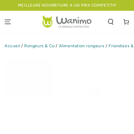
IGNORER LE
MEILLEURE NOURRITURE A UN PRIX COMPETITIF
CONTENU
Panier
Accueil
/
Rongeurs & Co
/
Alimentation rongeurs
/
Friandises 
IGNORER LES
INFORMATIONS
SUR LE PRODUIT