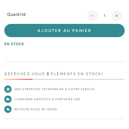
Quantité
Réduire
Augm
la
la
quantité
quant
AJOUTER AU PANIER
de
de
Royal
Roya
EN STOCK
Canin
Cani
Veterinary
Veter
Health
Healt
Nutrition
Nutri
Chien
Chie
DÉPÊCHEZ-VOUS
3
ÉLÉMENTS EN STOCK!
Small
Smal
Satiety
Satie
UNE EXPERTISE VÉTÉRINAIRE À VOTRE SERVICE
LIVRAISON GRATUITE À PARTIR DE 59€
RETOURS SOUS 30 JOURS