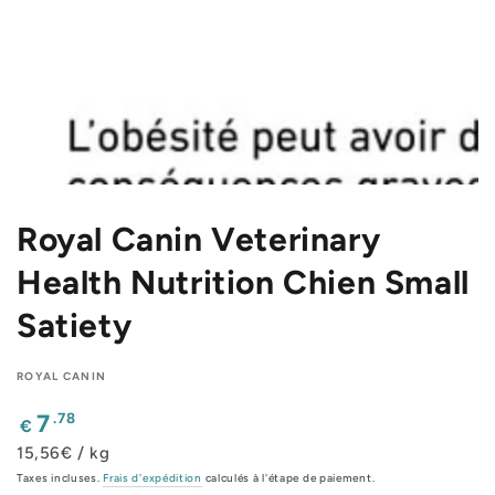
Royal Canin Veterinary
Health Nutrition Chien Small
Satiety
ROYAL CANIN
Prix
.78
7
€
normal
15,56€ / kg
Taxes incluses.
Frais d'expédition
calculés à l'étape de paiement.