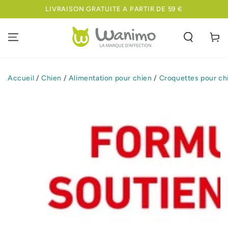
IGNORER LE
LIVRAISON GRATUITE A PARTIR DE 59 €
CONTENU
Panier
Accueil
/
Chien
/
Alimentation pour chien
/
Croquettes pour ch
IGNORER LES
INFORMATIONS
SUR LE PRODUIT