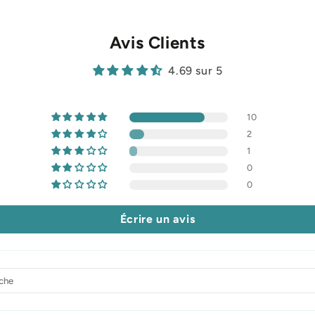
Avis Clients
4.69 sur 5
10
2
1
0
0
Écrire un avis