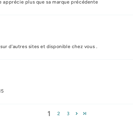
lle apprécie plus que sa marque précédente
ur d'autres sites et disponible chez vous .
15
1
2
3