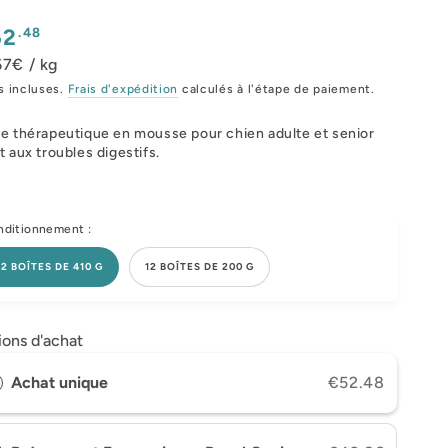
x
.48
52
mal
67€ / kg
s incluses.
Frais d'expédition
calculés à l'étape de paiement.
e thérapeutique en mousse pour chien adulte et senior
t aux troubles digestifs.
ditionnement :
12 BOÎTES DE 410 G
12 BOÎTES DE 200 G
ions d'achat
Achat unique
€52.48