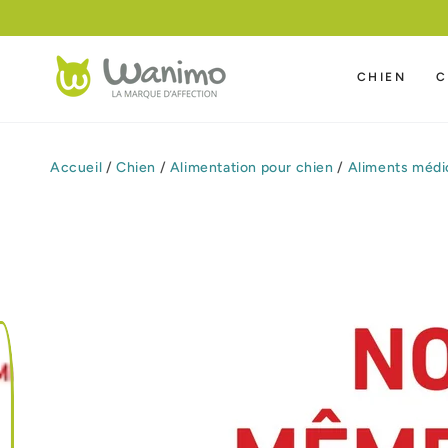
IGNORER LE
CONTENU
CHIEN
C
Accueil
/
Chien
/
Alimentation pour chien
/
Aliments médic