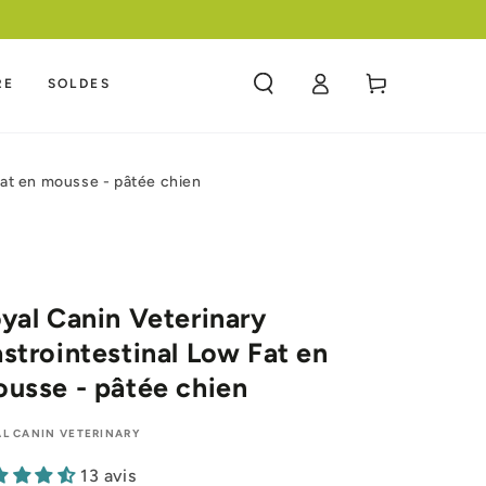
Panier
RE
SOLDES
Connexion
Fat en mousse - pâtée chien
yal Canin Veterinary
strointestinal Low Fat en
usse - pâtée chien
L CANIN VETERINARY
13 avis