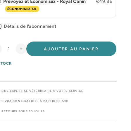
Prévoyez et Economisez - Royal Canin
€49.86
ÉCONOMISEZ 5%
Détails de l'abonnement
AJOUTER AU PANIER
éduire
Augmenter
a
la
uantité
quantité
STOCK
e
de
oyal
Royal
anin
Canin
eterinary
Veterinary
UNE EXPERTISE VÉTÉRINAIRE À VOTRE SERVICE
astrointestinal
Gastrointestinal
ow
Low
LIVRAISON GRATUITE À PARTIR DE 59€
at
Fat
RETOURS SOUS 30 JOURS
n
en
ousse
mousse
-