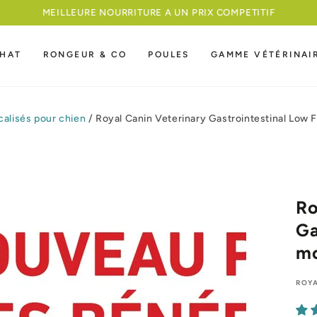
MEILLEURE NOURRITURE A UN PRIX COMPETITIF
HAT
RONGEUR & CO
POULES
GAMME VÉTÉRINAI
alisés pour chien
/
Royal Canin Veterinary Gastrointestinal Low 
Ro
Ga
mo
ROYA