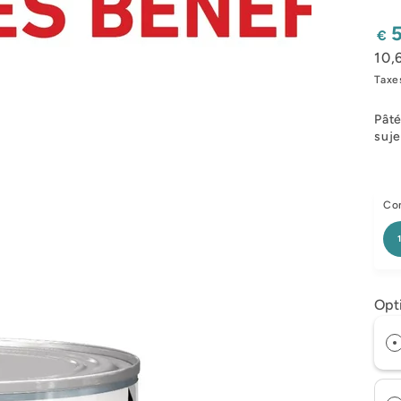
Pri
€
nor
10,
Taxe
Pâté
suje
Con
Opt