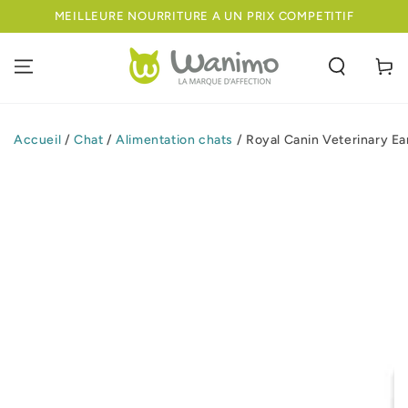
IGNORER LE
MEILLEURE NOURRITURE A UN PRIX COMPETITIF
CONTENU
Panier
Accueil
/
Chat
/
Alimentation chats
/
Royal Canin Veterinary Ear
IGNORER LES
INFORMATIONS
SUR LE PRODUIT