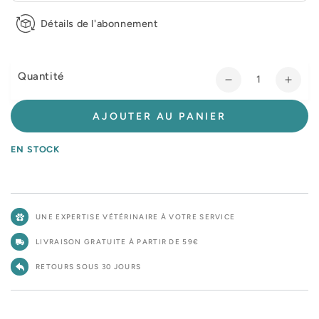
Détails de l'abonnement
Quantité
Réduire
Augm
la
la
quantité
quant
AJOUTER AU PANIER
de
de
Royal
Roya
EN STOCK
Canin
Cani
Veterinary
Veter
Early
Early
Renal
Rena
UNE EXPERTISE VÉTÉRINAIRE À VOTRE SERVICE
-
-
aliment
alime
LIVRAISON GRATUITE À PARTIR DE 59€
chat
chat
RETOURS SOUS 30 JOURS