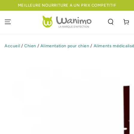
IGNORER LE
MEILLEURE NOURRITURE A UN PRIX COMPETITIF
CONTENU
Panier
Accueil
/
Chien
/
Alimentation pour chien
/
Aliments médicalis
IGNORER LES
INFORMATIONS
SUR LE PRODUIT