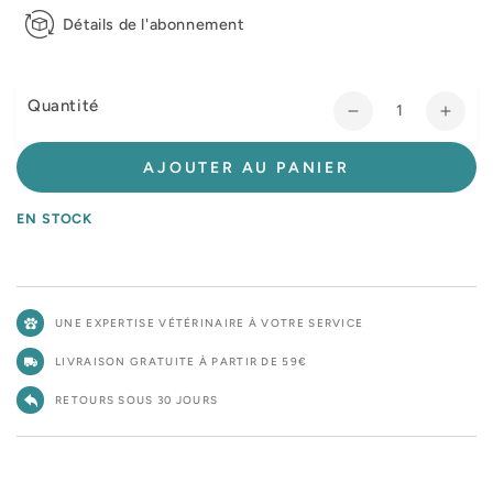
Détails de l'abonnement
Quantité
Réduire
Augm
la
la
quantité
quant
AJOUTER AU PANIER
de
de
Pro
Pro
EN STOCK
Plan
Plan
Veterinary
Veter
Diets
Diets
DM
DM
UNE EXPERTISE VÉTÉRINAIRE À VOTRE SERVICE
Diabetes
Diabe
Management
Mana
LIVRAISON GRATUITE À PARTIR DE 59€
-
-
croquettes
croqu
RETOURS SOUS 30 JOURS
chien
chien