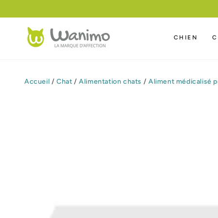
IGNORER LE
CONTENU
CHIEN
C
Accueil
/
Chat
/
Alimentation chats
/
Aliment médicalisé p