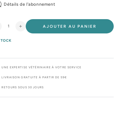
Détails de l'abonnement
AJOUTER AU PANIER
éduire
Augmenter
a
la
uantité
quantité
STOCK
e
de
ro
Pro
lan
Plan
eterinary
Veterinary
UNE EXPERTISE VÉTÉRINAIRE À VOTRE SERVICE
iet
Diet
f
Nf
LIVRAISON GRATUITE À PARTIR DE 59€
enal
Renal
RETOURS SOUS 30 JOURS
unct
Funct
arly
Early
hat
chat