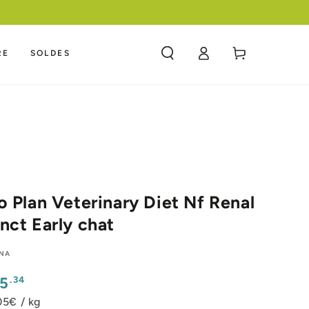
F
Panier
RE
SOLDES
Connexion
o Plan Veterinary Diet Nf Renal
nct Early chat
INA
x
.34
15
mal
05€ / kg