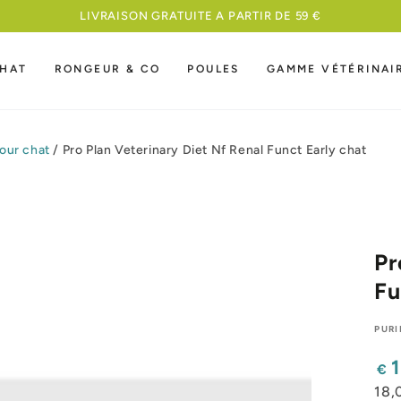
MEILLEURE NOURRITURE A UN PRIX COMPETITI
HAT
RONGEUR & CO
POULES
GAMME VÉTÉRINAI
our chat
/
Pro Plan Veterinary Diet Nf Renal Funct Early chat
Pr
Fu
PUR
Pri
€
nor
18,