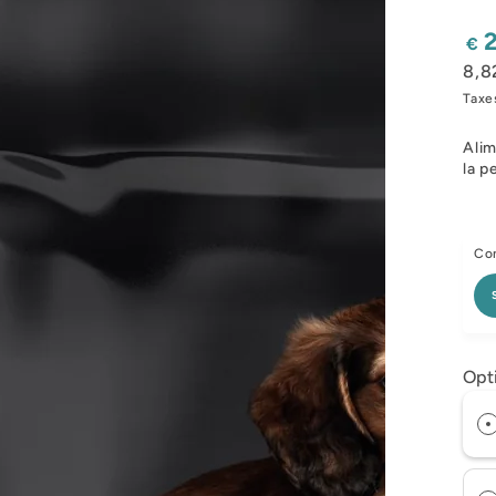
Pri
€
nor
8,8
Taxe
Alim
la p
Con
Opt