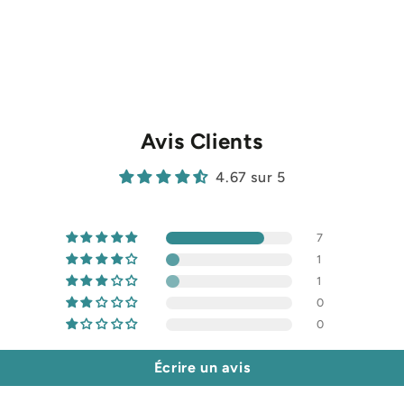
Avis Clients
4.67 sur 5
7
1
1
0
0
Écrire un avis