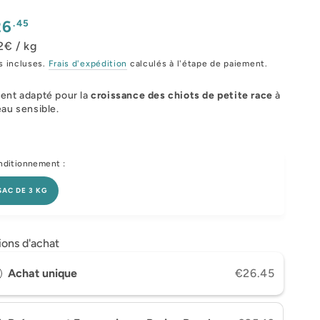
x
.45
26
mal
2€ / kg
s incluses.
Frais d'expédition
calculés à l'étape de paiement.
ent adapté pour la
croissance des chiots de petite race
à
eau sensible.
ditionnement :
SAC DE 3 KG
ions d'achat
Achat unique
€26.45