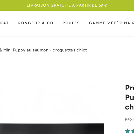
MEILLEURE NOURRITURE A UN PRIX COMPETITIF
HAT
RONGEUR & CO
POULES
GAMME VÉTÉRINAI
 & Mini Puppy au saumon - croquettes chiot
Pr
Pu
ch
PRO 