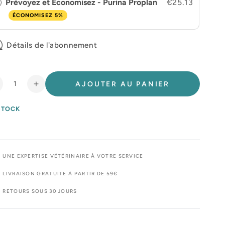
Prévoyez et Economisez - Purina Proplan
€25.13
ÉCONOMISEZ 5%
Détails de l'abonnement
AJOUTER AU PANIER
éduire
Augmenter
a
la
uantité
quantité
STOCK
e
de
ro
Pro
lan
Plan
ensitive
Sensitive
UNE EXPERTISE VÉTÉRINAIRE À VOTRE SERVICE
kin
Skin
mall
Small
LIVRAISON GRATUITE À PARTIR DE 59€
amp;
&amp;
RETOURS SOUS 30 JOURS
ini
Mini
uppy
Puppy
u
au