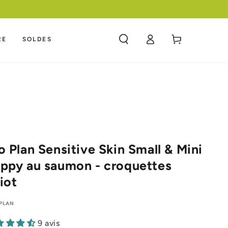
Panier
RE
SOLDES
Connexion
o Plan Sensitive Skin Small & Mini
ppy au saumon - croquettes
iot
PLAN
9 avis