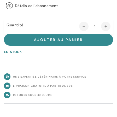
Détails de l'abonnement
Quantité
Réduire
Augm
la
la
quantité
quant
AJOUTER AU PANIER
de
de
Pro
Pro
EN STOCK
Plan
Plan
Sensitive
Sensi
Skin
Skin
Medium
Medi
UNE EXPERTISE VÉTÉRINAIRE À VOTRE SERVICE
&amp;
&amp
Large
Larg
LIVRAISON GRATUITE À PARTIR DE 59€
Adult
Adult
au
au
RETOURS SOUS 30 JOURS
saumon
saum
-
-
croquettes
croqu
chien
chien