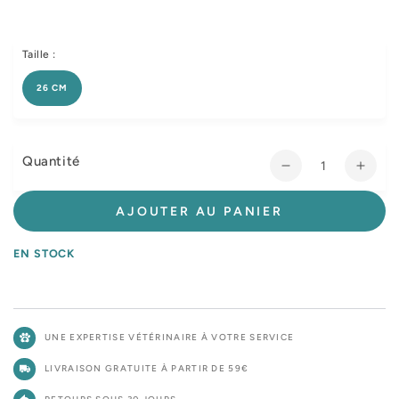
Taille :
26 CM
Quantité
Réduire
Augm
la
la
quantité
quant
AJOUTER AU PANIER
de
de
Petit
Petit
EN STOCK
coussin
couss
chauffant
chauf
UNE EXPERTISE VÉTÉRINAIRE À VOTRE SERVICE
LIVRAISON GRATUITE À PARTIR DE 59€