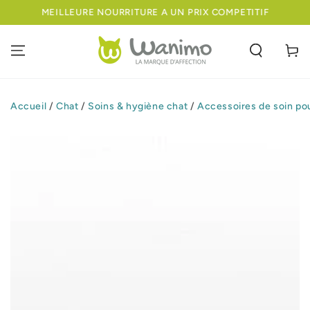
IGNORER LE
MEILLEURE NOURRITURE A UN PRIX COMPETITIF
CONTENU
Panier
Accueil
/
Chat
/
Soins & hygiène chat
/
Accessoires de soin po
IGNORER LES
INFORMATIONS
SUR LE PRODUIT