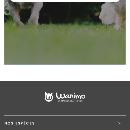
saisir
votre
adresse
email
NOS ESPÈCES