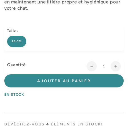
en maintenant une litière propre et hygiénique pour
votre chat.
Taille :
28 CM
Quantité
Réduire
Augm
la
la
quantité
quant
AJOUTER AU PANIER
de
de
Pelle
Pelle
EN STOCK
pour
pour
litière
litière
Perles
Perle
chat
chat
DÉPÊCHEZ-VOUS
4
ÉLÉMENTS EN STOCK!