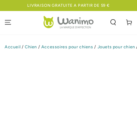
IGNORER LE
LIVRAISON GRATUITE A PARTIR DE 59 €
CONTENU
Panier
Accueil
/
Chien
/
Accessoires pour chiens
/
Jouets pour chien
IGNORER LES
INFORMATIONS
SUR LE PRODUIT