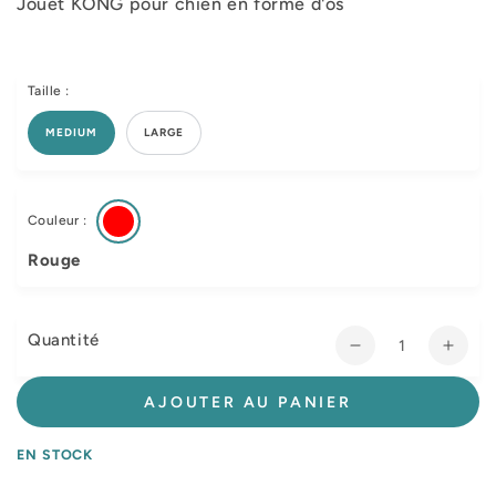
Jouet KONG pour chien en forme d'os
Taille :
MEDIUM
LARGE
Couleur :
Rouge
Quantité
Réduire
Augm
la
la
quantité
quant
AJOUTER AU PANIER
de
de
Os
Os
EN STOCK
Goodie
Good
Bone
Bone