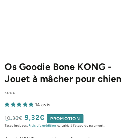
Os Goodie Bone KONG -
Jouet à mâcher pour chien
KONG
14 avis
9,32€
10,36€
PROMOTION
Prix
Prix
Taxes incluses.
Frais d'expédition
calculés à l'étape de paiement.
normal
de
vente