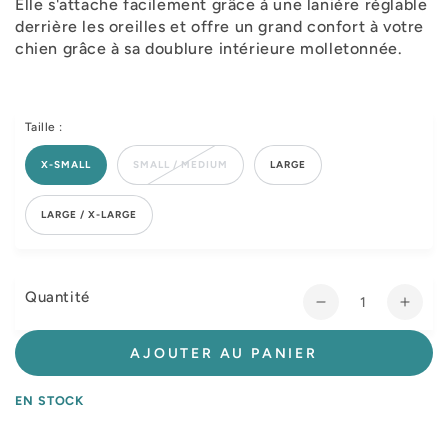
Elle s'attache facilement grâce à une lanière réglable
derrière les oreilles et offre un grand confort à votre
chien grâce à sa doublure intérieure molletonnée.
Taille :
X-SMALL
SMALL / MEDIUM
LARGE
LARGE / X-LARGE
Quantité
Réduire
Augm
la
la
quantité
quant
AJOUTER AU PANIER
de
de
Muselière
Musel
EN STOCK
Nylon
Nylo
chien
chien