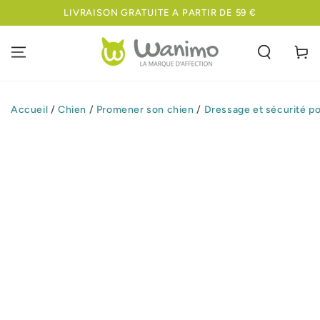
IGNORER LE
LIVRAISON GRATUITE A PARTIR DE 59 €
MEILL
CONTENU
Panier
Accueil
/
Chien
/
Promener son chien
/
Dressage et sécurité p
IGNORER LES
INFORMATIONS
SUR LE PRODUIT