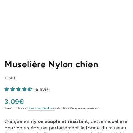
Muselière Nylon chien
TRIXIE
16 avis
3,09€
Prix
normal
Taxes incluses.
Frais d'expédition
calculés à l'étape de paiement.
Conçue en
nylon souple et résistant
, cette muselière
pour chien épouse parfaitement la forme du museau.