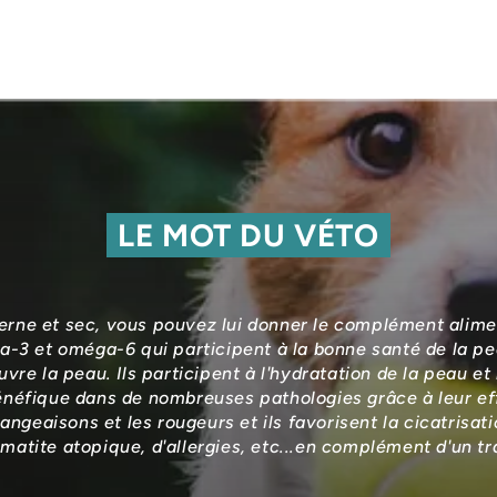
LE MOT DU VÉTO
terne et sec, vous pouvez lui donner le complément alim
a-3 et oméga-6 qui participent à la bonne santé de la pea
uvre la peau. Ils participent à l'hydratation de la peau e
éfique dans de nombreuses pathologies grâce à leur effe
ngeaisons et les rougeurs et ils favorisent la cicatrisati
matite atopique, d'allergies, etc...en complément d'un t