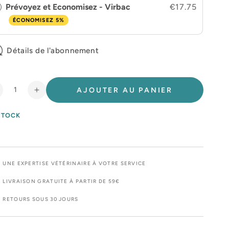
Prévoyez et Economisez - Virbac
€17.75
ÉCONOMISEZ 5%
Détails de l'abonnement
AJOUTER AU PANIER
éduire
Augmenter
a
la
uantité
quantité
STOCK
e
de
égaderm®
Mégaderm®
nidoses
unidoses
UNE EXPERTISE VÉTÉRINAIRE À VOTRE SERVICE
LIVRAISON GRATUITE À PARTIR DE 59€
RETOURS SOUS 30 JOURS