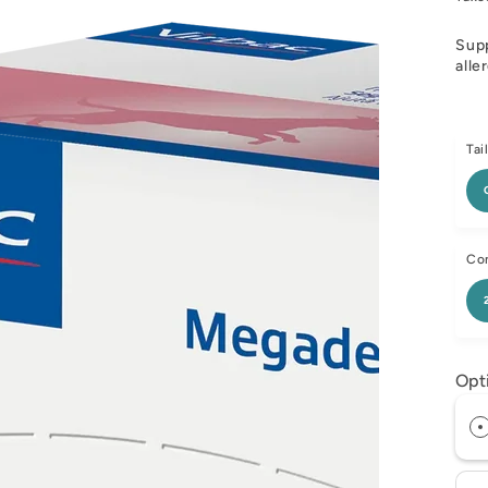
Supp
alle
Tail
Con
Opt