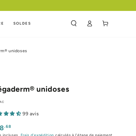
Panier
RE
SOLDES
Connexion
m® unidoses
gaderm® unidoses
AC
99 avis
x
.68
18
mal
s incluses.
Frais d'expédition
calculés à l'étape de paiement.