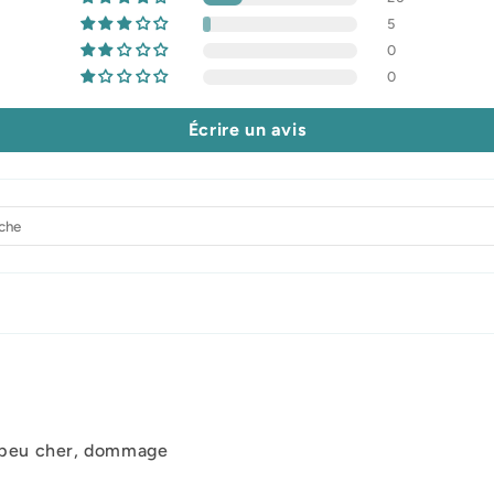
5
0
0
Écrire un avis
un peu cher, dommage