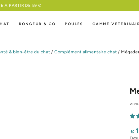
MEILLEURE NOURRITURE A UN PRIX COMPETITIF
HAT
RONGEUR & CO
POULES
GAMME VÉTÉRINAI
nté & bien-être du chat
/
Complément alimentaire chat
/
Mégader
Mé
VIRB
Pri
€
nor
Taxe