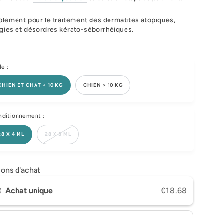
lément pour le traitement des dermatites atopiques,
rgies et désordres kérato-séborrhéiques.
le :
CHIEN ET CHAT < 10 KG
CHIEN > 10 KG
ditionnement :
28 X 4 ML
28 X 8 ML
ions d'achat
Achat unique
€18.68