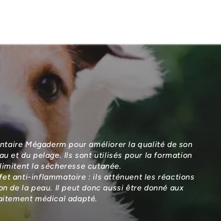
entaire Mégaderm pour améliorer la qualité de son
u et du pelage. Ils sont utilisés pour la formation
t limitent la sécheresse cutanée.
t anti-inflammatoire : ils atténuent les réactions
on de la peau. Il peut donc aussi être donné aux
raitement médical adapté.