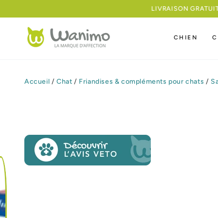
IGNORER LE
CONTENU
CHIEN
C
Accueil
/
Chat
/
Friandises & compléments pour chats
/
Sa