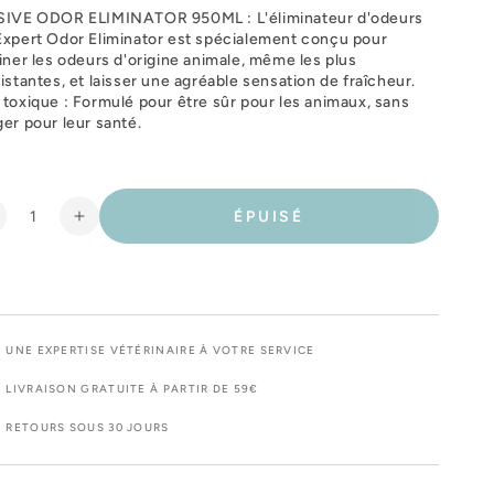
SIVE ODOR ELIMINATOR 950ML : L'éliminateur d'odeurs
xpert Odor Eliminator est spécialement conçu pour
iner les odeurs d'origine animale, même les plus
istantes, et laisser une agréable sensation de fraîcheur.
toxique : Formulé pour être sûr pour les animaux, sans
er pour leur santé.
ÉPUISÉ
éduire
Augmenter
a
la
uantité
quantité
e
de
essive
Lessive
dor
Odor
UNE EXPERTISE VÉTÉRINAIRE À VOTRE SERVICE
liminator
Eliminator
LIVRAISON GRATUITE À PARTIR DE 59€
RETOURS SOUS 30 JOURS