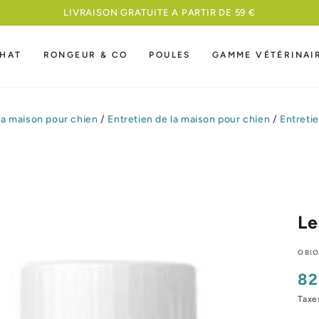
MEILLEURE NOURRITURE A UN PRIX
HAT
RONGEUR & CO
POULES
GAMME VÉTÉRINAI
la maison pour chien
/
Entretien de la maison pour chien
/
Entreti
Le
OBI
82
Pri
nor
Taxe