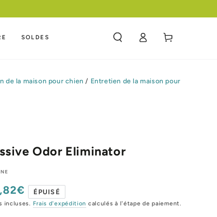
 COMPETITIF
Panier
RE
SOLDES
Connexion
en de la maison pour chien
/
Entretien de la maison pour
ssive Odor Eliminator
ONE
,82€
x
ÉPUISÉ
mal
s incluses.
Frais d'expédition
calculés à l'étape de paiement.