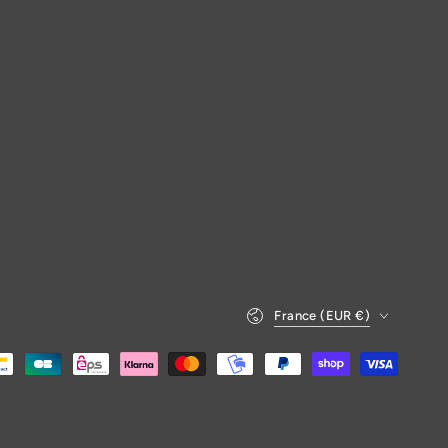
Pays/région
France (EUR €)