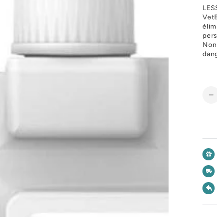
LES
VetE
élim
pers
Non 
dang
R
l
q
d
L
O
E