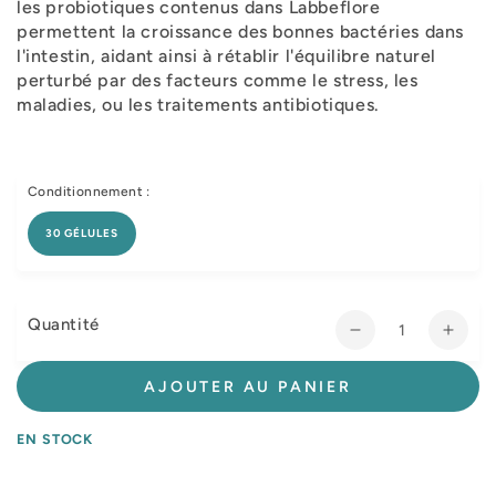
les probiotiques contenus dans Labbeflore
permettent la croissance des bonnes bactéries dans
l'intestin, aidant ainsi à rétablir l'équilibre naturel
perturbé par des facteurs comme le stress, les
maladies, ou les traitements antibiotiques.
Conditionnement :
30 GÉLULES
Quantité
Réduire
Augm
la
la
quantité
quant
AJOUTER AU PANIER
de
de
Labbeflore
Labbe
EN STOCK
chat,
chat,
chien
chien