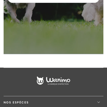
saisir
votre
adresse
email
NOS ESPÈCES