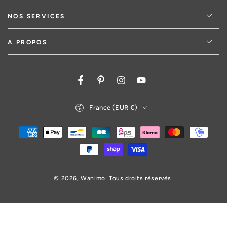
NOS SERVICES
A PROPOS
Facebook
Pinterest
Instagram
YouTube
Pays/région
France (EUR €)
Modes
de
paiement
© 2026,
Wanimo
. Tous droits réservés.
27,30€
Prix
AJOUTER AU PANIER