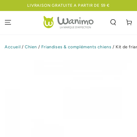
IGNORER LE
LIVRAISON GRATUITE A PARTIR DE 59 €
CONTENU
Panier
Accueil
/
Chien
/
Friandises & compléments chiens
/
Kit de fri
IGNORER LES
INFORMATIONS
SUR LE PRODUIT