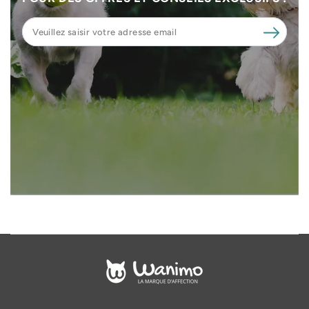
Veuillez
saisir
votre
adresse
email