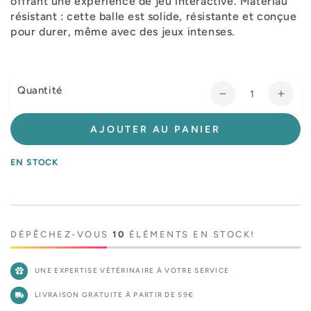
offrant une expérience de jeu interactive. Matériau
résistant : cette balle est solide, résistante et conçue
pour durer, même avec des jeux intenses.
Quantité
Réduire
Augm
la
la
quantité
quant
AJOUTER AU PANIER
de
de
Jouet
Jouet
EN STOCK
flottant
flotta
balle
balle
Hérisson
Héris
Flashing
Flash
DÉPÊCHEZ-VOUS
10
ÉLÉMENTS EN STOCK!
UNE EXPERTISE VÉTÉRINAIRE À VOTRE SERVICE
LIVRAISON GRATUITE À PARTIR DE 59€