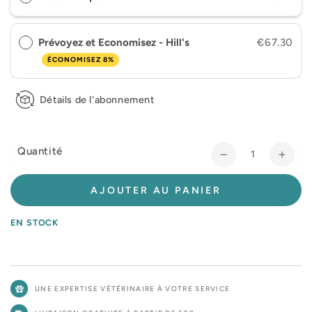
Prévoyez et Economisez - Hill's
€67.30
ÉCONOMISEZ 8%
Détails de l'abonnement
Quantité
Réduire
Augm
la
la
quantité
quant
AJOUTER AU PANIER
de
de
Hill&#39;s
Hill&
EN STOCK
Science
Scie
Plan
Plan
Perfect
Perfe
Weight
Weig
UNE EXPERTISE VÉTÉRINAIRE À VOTRE SERVICE
&amp;
&amp
Active
Activ