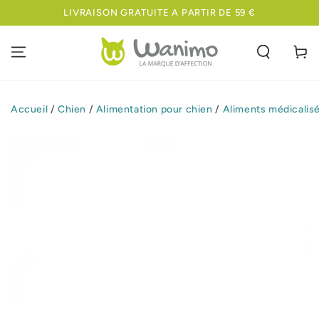
IGNORER LE
LIVRAISON GRATUITE A PARTIR DE 59 €
CONTENU
Panier
Accueil
/
Chien
/
Alimentation pour chien
/
Aliments médicalis
IGNORER LES
INFORMATIONS
SUR LE PRODUIT