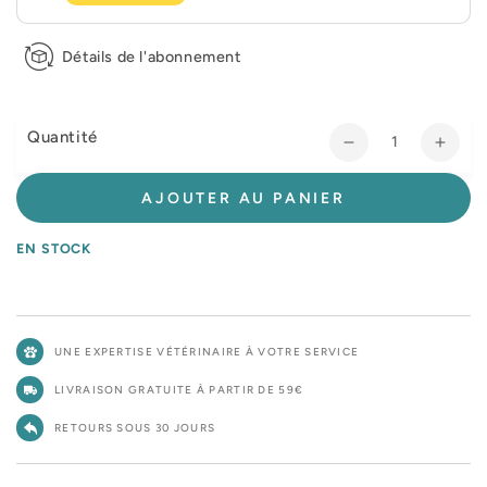
Détails de l'abonnement
Quantité
Réduire
Augm
la
la
quantité
quant
AJOUTER AU PANIER
de
de
Hill&#39;s
Hill&
EN STOCK
Prescription
Presc
Diet
Diet
i/d
i/d
Digestive
Diges
UNE EXPERTISE VÉTÉRINAIRE À VOTRE SERVICE
Care
Care
au
au
LIVRAISON GRATUITE À PARTIR DE 59€
poulet
poule
-
-
RETOURS SOUS 30 JOURS
croquettes
croqu
chien
chien