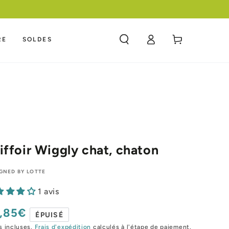
Connexion
Panier
RE
SOLDES
iffoir Wiggly chat, chaton
GNED BY LOTTE
1 avis
,85€
x
ÉPUISÉ
mal
s incluses.
Frais d'expédition
calculés à l'étape de paiement.