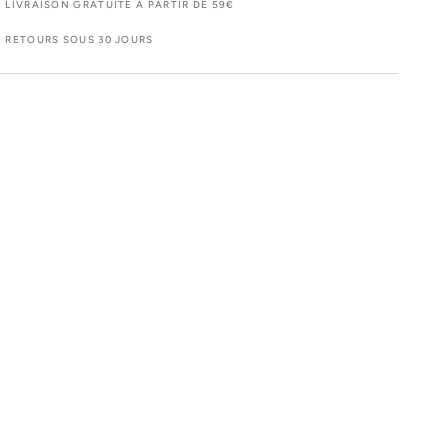
haton
chaton
LIVRAISON GRATUITE À PARTIR DE 59€
RETOURS SOUS 30 JOURS