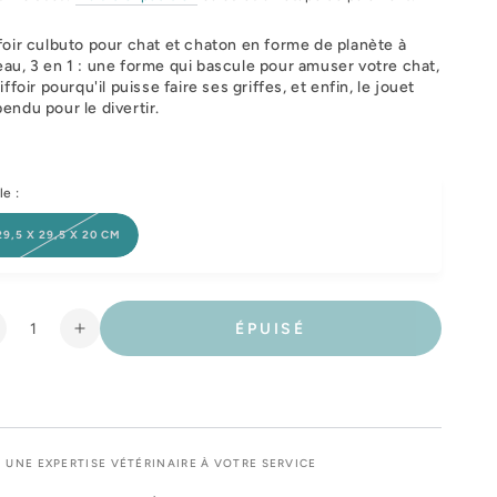
foir culbuto pour chat et chaton en forme de planète à
au, 3 en 1 : une forme qui bascule pour amuser votre chat,
riffoir pourqu'il puisse faire ses griffes, et enfin, le jouet
endu pour le divertir.
le :
29,5 X 29,5 X 20 CM
ÉPUISÉ
éduire
Augmenter
a
la
uantité
quantité
e
de
riffoir
Griffoir
iggly
Wiggly
UNE EXPERTISE VÉTÉRINAIRE À VOTRE SERVICE
hat,
chat,