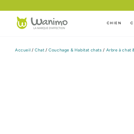
IGNORER LE
CONTENU
CHIEN
C
Accueil
/
Chat
/
Couchage & Habitat chats
/
Arbre à chat &