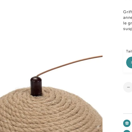
Grif
anne
le g
susp
Tail
R
l
q
d
G
W
c