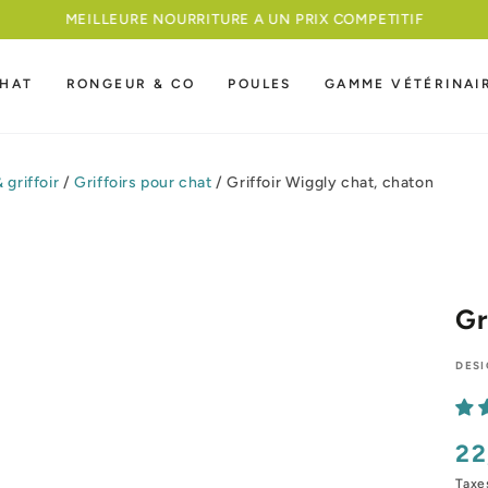
MEILLEURE NOURRITURE A UN PRIX COMPETITIF
HAT
RONGEUR & CO
POULES
GAMME VÉTÉRINAI
 griffoir
/
Griffoirs pour chat
/
Griffoir Wiggly chat, chaton
Gr
DESI
22
Pri
nor
Taxe