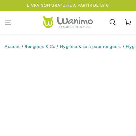
IGNORER LE
 DE 59 €
MEILLEURE NOURRITURE A UN PRIX COM
CONTENU
Panier
Accueil
/
Rongeurs & Co
/
Hygiène & soin pour rongeurs
/
Hygi
IGNORER LES
INFORMATIONS
SUR LE PRODUIT