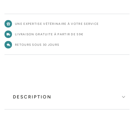
Gamelle
Game
double
doub
Fish
Fish
Bone
Bone
UNE EXPERTISE VÉTÉRINAIRE À VOTRE SERVICE
chien,
chien
chat
chat
LIVRAISON GRATUITE À PARTIR DE 59€
RETOURS SOUS 30 JOURS
DESCRIPTION