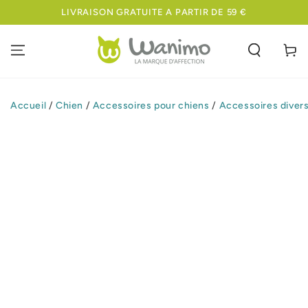
IGNORER LE
LIVRAISON GRATUITE A PARTIR DE 59 €
CONTENU
Panier
Accueil
/
Chien
/
Accessoires pour chiens
/
Accessoires divers
IGNORER LES
INFORMATIONS
SUR LE PRODUIT