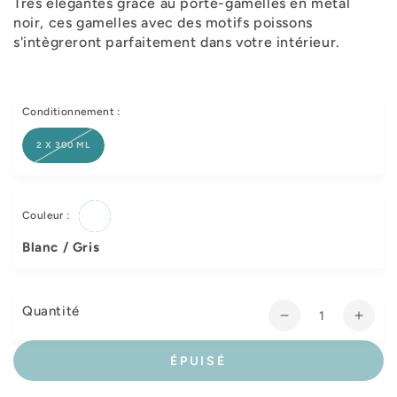
Très élégantes grâce au porte-gamelles en métal
noir, ces gamelles avec des motifs poissons
s'intègreront parfaitement dans votre intérieur.
Conditionnement :
2 X 300 ML
Couleur :
Blanc / Gris
Quantité
Réduire
Augm
la
la
quantité
quant
ÉPUISÉ
de
de