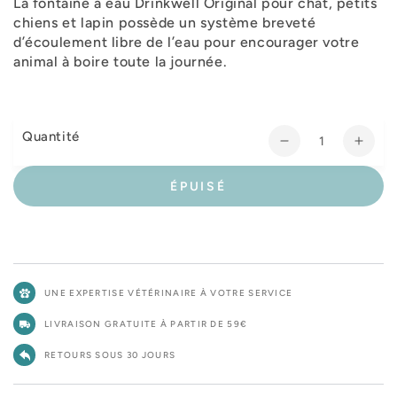
La fontaine à eau Drinkwell Original pour chat, petits
chiens et lapin possède un système breveté
d’écoulement libre de l’eau pour encourager votre
animal à boire toute la journée.
Quantité
Réduire
Augm
la
la
quantité
quant
ÉPUISÉ
de
de
Fontaine
Fonta
Drinkwell
Drink
Original
Origi
1.5L
1.5L
UNE EXPERTISE VÉTÉRINAIRE À VOTRE SERVICE
LIVRAISON GRATUITE À PARTIR DE 59€
RETOURS SOUS 30 JOURS