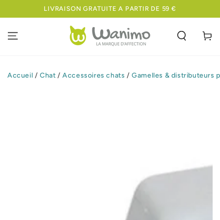
IGNORER LE
LIVRAISON GRATUITE A PARTIR DE 59 €
CONTENU
Panier
Accueil
/
Chat
/
Accessoires chats
/
Gamelles & distributeurs 
IGNORER LES
INFORMATIONS
SUR LE PRODUIT