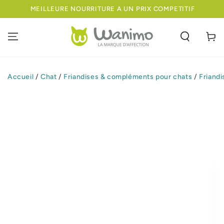
IGNORER LE
MEILLEURE NOURRITURE A UN PRIX COMPETITIF
CONTENU
Panier
Accueil
/
Chat
/
Friandises & compléments pour chats
/
Friandi
IGNORER LES
INFORMATIONS
SUR LE PRODUIT