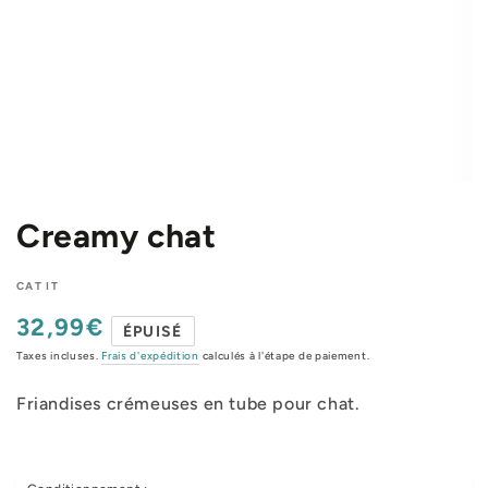
Creamy chat
CAT IT
32,99€
Prix
ÉPUISÉ
normal
Taxes incluses.
Frais d'expédition
calculés à l'étape de paiement.
Friandises crémeuses en tube pour chat.