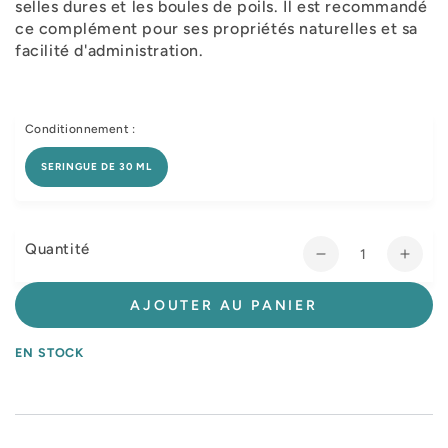
selles dures et les boules de poils. Il est recommandé
ce complément pour ses propriétés naturelles et sa
facilité d'administration.
Conditionnement :
SERINGUE DE 30 ML
Quantité
Réduire
Augm
la
la
quantité
quant
AJOUTER AU PANIER
de
de
Consti
Const
EN STOCK
Regul
Regu
chat,
chat,
chien
chien