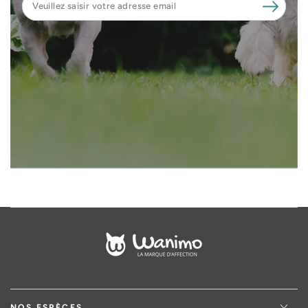
saisir
votre
adresse
email
NOS ESPÈCES