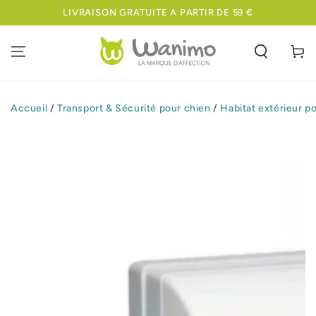
IGNORER LE
LIVRAISON GRATUITE A PARTIR DE 59 €
CONTENU
Panier
Accueil
/
Transport & Sécurité pour chien
/
Habitat extérieur p
IGNORER LES
INFORMATIONS
SUR LE PRODUIT