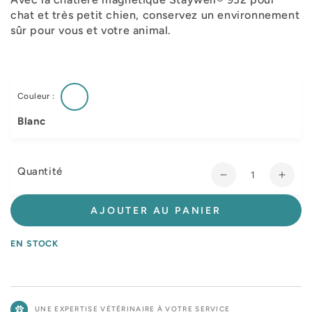
chat et très petit chien, conservez un environnement
sûr pour vous et votre animal.
Couleur :
Blanc
Quantité
Réduire
Augm
la
la
quantité
quant
AJOUTER AU PANIER
de
de
Chatière
Chati
EN STOCK
magnétique
magn
Staywell®
Stayw
932
932
UNE EXPERTISE VÉTÉRINAIRE À VOTRE SERVICE