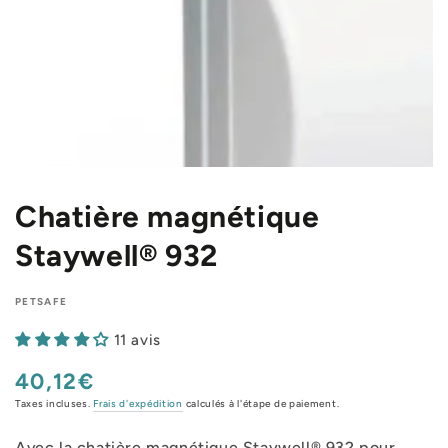
Chatière magnétique
Staywell® 932
PETSAFE
11 avis
40,12€
Prix
normal
Taxes incluses.
Frais d'expédition
calculés à l'étape de paiement.
Avec la chatière magnétique Staywell® 932 pour